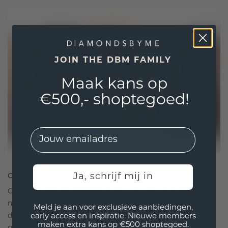
JOIN THE DBM FAMILY
Maak kans op
€500,- shoptegoed!
EMail
ONTWORPEN VOOR VERBINDING
Ja, schrijf mij in
Onze ontwerpfilosofie is gericht op verbinding,
met elk stuk ontworpen om de tand des tijds te
Meld je aan voor exclusieve aanbiedingen,
doorstaan. Het wordt jouw symbool van liefde en
early access en inspiratie. Nieuwe members
maken extra kans op €500 shoptegoed.