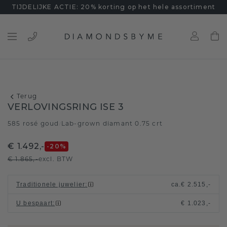
TIJDELIJKE ACTIE: 20% korting op het hele assortiment
Terug
VERLOVINGSRING ISE 3
585 rosé goud
Lab-grown diamant 0.75 crt
/
€ 1.492,-
-20
%
€ 1.865,-
excl. BTW
Traditionele juwelier
:
ca.
€ 2.515,-
U bespaart
:
€ 1.023,-