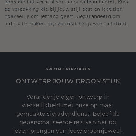
doos die het verhaal van jouw cadeau begint. Kies
de verpakking die bij jouw stijl past en laat zien
hoeveel je om iemand geeft. Gegarandeerd om
indruk te maken nog voordat het juweel schittert.
SPECIALE VERZOEKEN
ONTWERP JOUW DROOMSTUK
Verander je eigen ontwerp in
werkelijkheid met onze op maat
gemaakte sieradendienst. Beleef de
gepersonaliseerde reis van het tot
leven brengen van jouw droomjuweel,