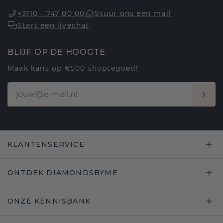
+3110 - 747 00 00
Stuur ons een mail
Start een livechat
BLIJF OP DE HOOGTE
Maak kans op €500 shoptegoed!
KLANTENSERVICE
ONTDEK DIAMONDSBYME
ONZE KENNISBANK