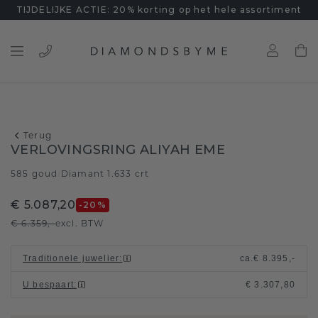
TIJDELIJKE ACTIE: 20% korting op het hele assortiment
Terug
VERLOVINGSRING ALIYAH EME
585 goud
Diamant 1.633 crt
/
€ 5.087,20
-20
%
€ 6.359,-
excl. BTW
Traditionele juwelier
:
ca.
€ 8.395,-
U bespaart
:
€ 3.307,80