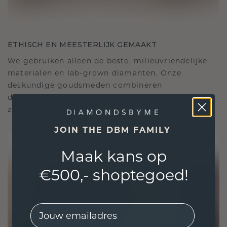
ETHISCH EN MEESTERLIJK GEMAAKT
We gebruiken alleen de beste, milieuvriendelijke
materialen en lab-grown diamanten. Onze
deskundige goudsmeden combineren
duurzaamheid met ongeëvenaard vakmanschap,
zodat je sieraden zowel ethisch als prachtig zijn.
JOIN THE DBM FAMILY
Maak kans op
€500,- shoptegoed!
EMail