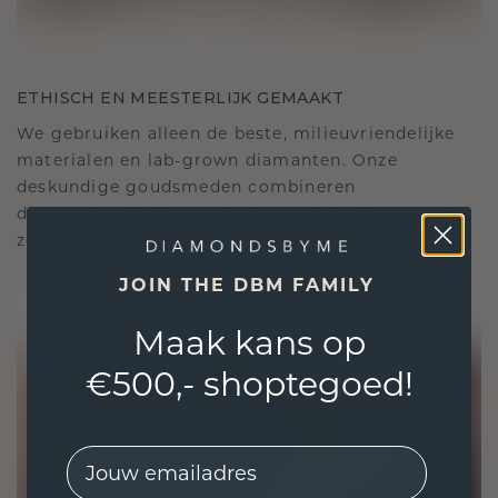
ETHISCH EN MEESTERLIJK GEMAAKT
We gebruiken alleen de beste, milieuvriendelijke
materialen en lab-grown diamanten. Onze
deskundige goudsmeden combineren
duurzaamheid met ongeëvenaard vakmanschap,
zodat je sieraden zowel ethisch als prachtig zijn.
JOIN THE DBM FAMILY
Maak kans op
€500,- shoptegoed!
EMail