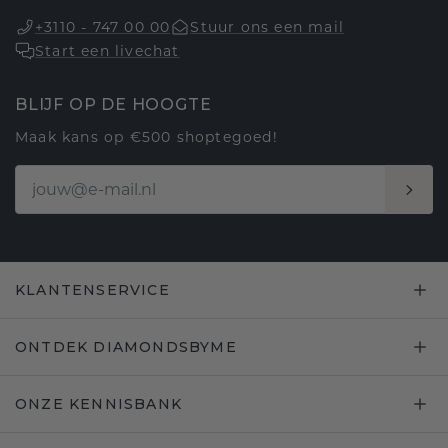
+3110 - 747 00 00
Stuur ons een mail
Start een livechat
BLIJF OP DE HOOGTE
Maak kans op €500 shoptegoed!
KLANTENSERVICE
ONTDEK DIAMONDSBYME
ONZE KENNISBANK