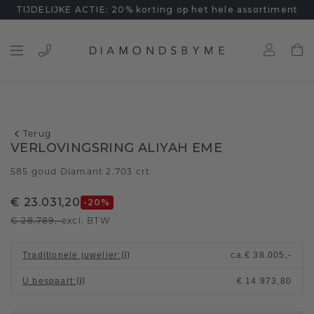
TIJDELIJKE ACTIE: 20% korting op het hele assortiment
Terug
VERLOVINGSRING ALIYAH EME
585 goud
Diamant 2.703 crt
/
€ 23.031,20
-20
%
€ 28.789,-
excl. BTW
Traditionele juwelier
:
ca.
€ 38.005,-
U bespaart
:
€ 14.973,80