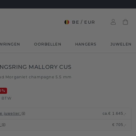
BE
/
EUR
WRINGEN
OORBELLEN
HANGERS
JUWELEN
NGSRING MALLORY CUS
ud
Morganiet champagne 5.5 mm
/
0
%
. BTW
le juwelier
:
ca.
€ 1.645,-
t
:
€ 705,-