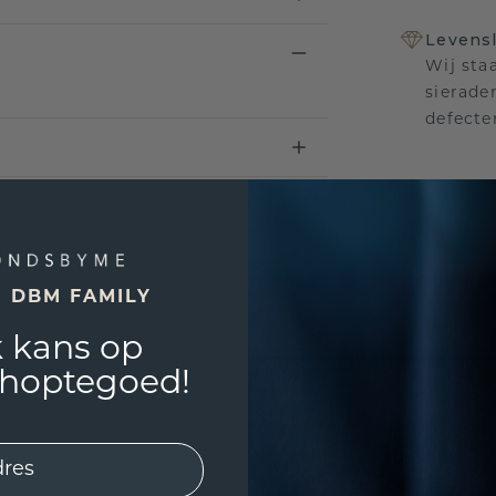
Levensl
Wij sta
sierade
defecte
UNIEK
!
3D PLA
E DBM FAMILY
Wil jij
 kans op
past? 
shoptegoed!