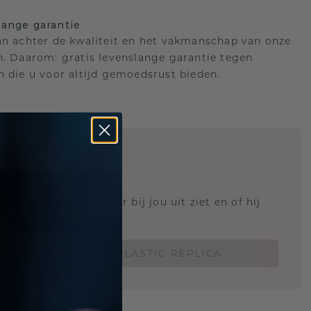
ange garantie
an achter de kwaliteit en het vakmanschap van onze
n. Daarom: gratis levenslange garantie tegen
n die u voor altijd gemoedsrust bieden.
STIC REPLICA
 weten hoe deze ring er bij jou uit ziet en of hij
Nu vanaf slechts €15,-
BESTEL EEN 3D PLASTIC REPLICA