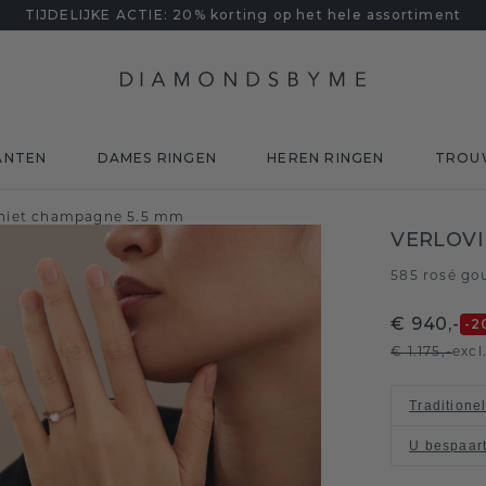
TIJDELIJKE ACTIE: 20% korting op het hele assortiment
ANTEN
DAMES RINGEN
HEREN RINGEN
TROU
aniet champagne 5.5 mm
VERLOVI
585 rosé go
€ 940,-
-2
€ 1.175,-
excl
Traditione
U bespaar