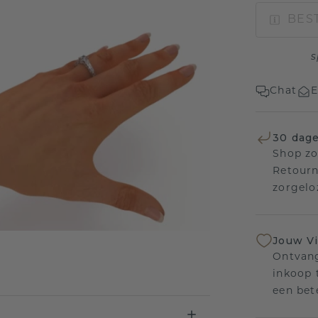
BEST
s
Chat
E
30 dage
Shop zo
Retourn
zorgelo
Jouw V
Ontvang
inkoop t
een bet