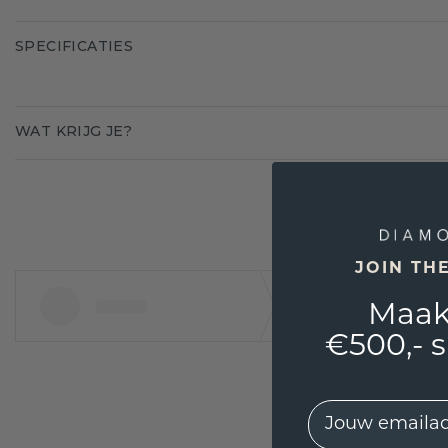
SPECIFICATIES
WAT KRIJG JE?
JOIN TH
Maak
€500,- 
EMail