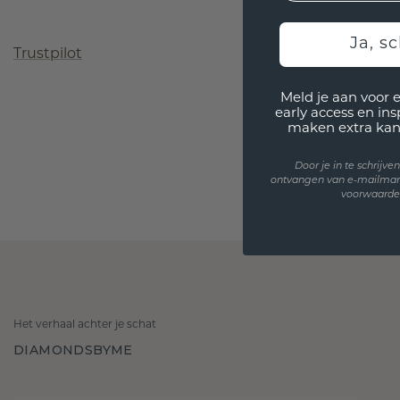
Ja, sc
Trustpilot
Meld je aan voor 
early access en in
maken extra kan
Door je in te schrijv
ontvangen van e-mailmar
voorwaarden
Het verhaal achter je schat
DIAMONDSBYME