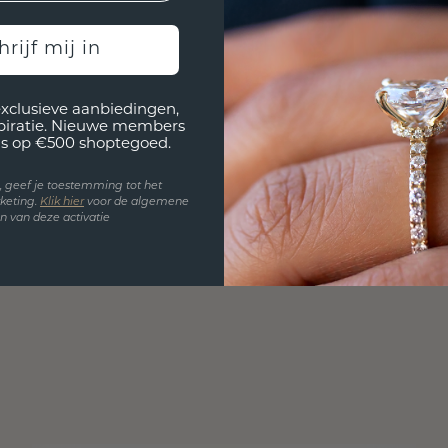
hrijf mij in
exclusieve aanbiedingen,
spiratie. Nieuwe members
s op €500 shoptegoed.
en, geef je toestemming tot het
keting.
Klik hie
r
voor de algemene
 van deze activatie