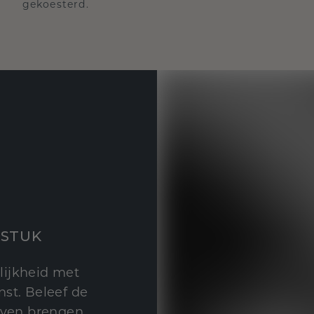
gekoesterd.
STUK
lijkheid met
st. Beleef de
leven brengen