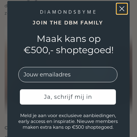
duurzaamheid met ongeëvenaard vakmanschap,
zodat je sieraden zowel ethisch als prachtig zijn.
JOIN THE DBM FAMILY
Maak kans op
€500,- shoptegoed!
EMail
Ja, schrijf mij in
Meld je aan voor exclusieve aanbiedingen,
early access en inspiratie. Nieuwe members
maken extra kans op €500 shoptegoed.
ONTWORPEN VOOR VERBINDING