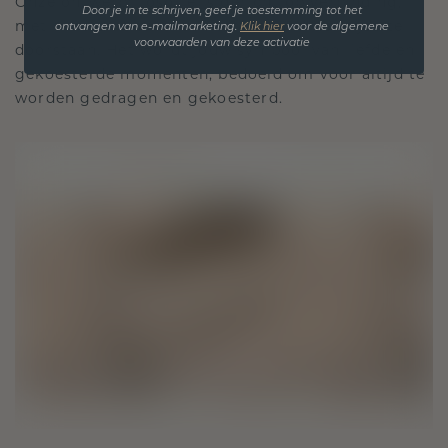
Onze ontwerpfilosofie is gericht op verbinding,
Door je in te schrijven, geef je toestemming tot het
met elk stuk ontworpen om de tand des tijds te
ontvangen van e-mailmarketing.
Klik hie
r
voor de algemene
voorwaarden van deze activatie
doorstaan. Het wordt jouw symbool van liefde en
gekoesterde momenten, bedoeld om voor altijd te
worden gedragen en gekoesterd.