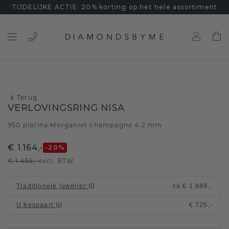
TIJDELIJKE ACTIE: 20% korting op het hele assortiment
Terug
VERLOVINGSRING NISA
950 platina
Morganiet champagne 4.2 mm
/
€ 1.164,-
-20
%
€ 1.455,-
excl. BTW
Traditionele juwelier
:
ca.
€ 1.889,-
U bespaart
:
€ 725,-