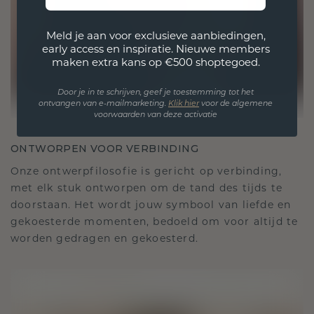
Meld je aan voor exclusieve aanbiedingen,
early access en inspiratie. Nieuwe members
maken extra kans op €500 shoptegoed.
Door je in te schrijven, geef je toestemming tot het
ontvangen van e-mailmarketing.
Klik hie
r
voor de algemene
voorwaarden van deze activatie
ONTWORPEN VOOR VERBINDING
Onze ontwerpfilosofie is gericht op verbinding,
met elk stuk ontworpen om de tand des tijds te
doorstaan. Het wordt jouw symbool van liefde en
gekoesterde momenten, bedoeld om voor altijd te
worden gedragen en gekoesterd.