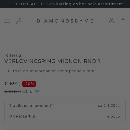
TIJDELIJKE ACTIE: 20% korting op het hele assortiment
Terug
VERLOVINGSRING MIGNON RND 1
585 rosé goud
Morganiet champagne 5 mm
/
€ 692,-
-20
%
€ 865,-
excl. BTW
Traditionele juwelier
:
ca.
€ 1.205,-
U bespaart
:
€ 513,-