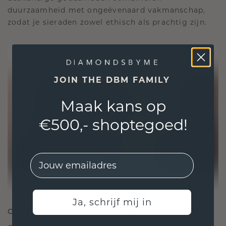
duurzaamheid met ongeëvenaard vakmanschap,
zodat je sieraden zowel ethisch als prachtig zijn.
JOIN THE DBM FAMILY
Maak kans op
€500,- shoptegoed!
EMail
Ja, schrijf mij in
ONTWORPEN VOOR VERBINDING