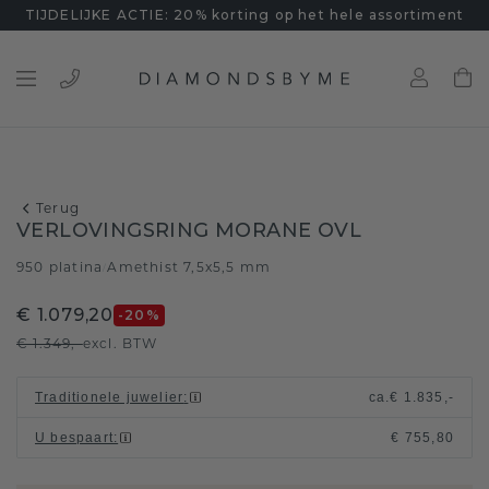
TIJDELIJKE ACTIE: 20% korting op het hele assortiment
Terug
VERLOVINGSRING MORANE OVL
950 platina
Amethist 7,5x5,5 mm
/
€ 1.079,20
-20
%
€ 1.349,-
excl. BTW
Traditionele juwelier
:
ca.
€ 1.835,-
U bespaart
:
€ 755,80