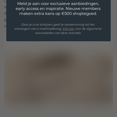
Onze ontwerpfilosofie is gericht op verbinding,
Meld je aan voor exclusieve aanbiedingen,
met elk stuk ontworpen om de tand des tijds te
early access en inspiratie. Nieuwe members
doorstaan. Het wordt jouw symbool van liefde en
maken extra kans op €500 shoptegoed.
gekoesterde momenten, bedoeld om voor altijd te
worden gedragen en gekoesterd.
Door je in te schrijven, geef je toestemming tot het
ontvangen van e-mailmarketing.
Klik hie
r
voor de algemene
voorwaarden van deze activatie