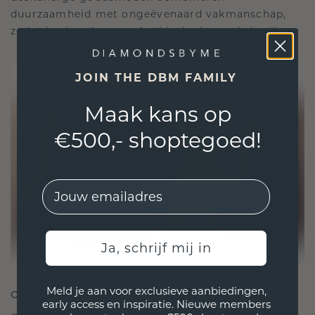
duurzaamheid met ongeëvenaard vakmanschap,
zodat je sieraden zowel ethisch als prachtig zijn.
JOIN THE DBM FAMILY
Maak kans op
€500,- shoptegoed!
EMail
Ja, schrijf mij in
Meld je aan voor exclusieve aanbiedingen,
ONTWORPEN VOOR VERBINDING
early access en inspiratie. Nieuwe members