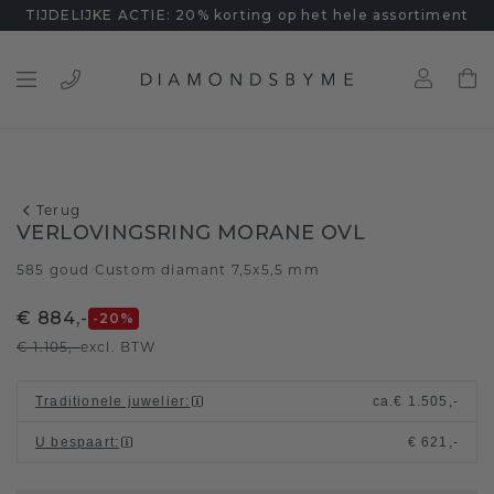
TIJDELIJKE ACTIE: 20% korting op het hele assortiment
Terug
VERLOVINGSRING MORANE OVL
585 goud
Custom diamant 7,5x5,5 mm
/
€ 884,-
-20
%
€ 1.105,-
excl. BTW
Traditionele juwelier
:
ca.
€ 1.505,-
U bespaart
:
€ 621,-