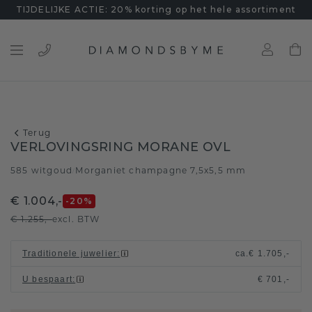
TIJDELIJKE ACTIE: 20% korting op het hele assortiment
Terug
VERLOVINGSRING MORANE OVL
585 witgoud
Morganiet champagne 7,5x5,5 mm
/
€ 1.004,-
-20
%
€ 1.255,-
excl. BTW
Traditionele juwelier
:
ca.
€ 1.705,-
U bespaart
:
€ 701,-