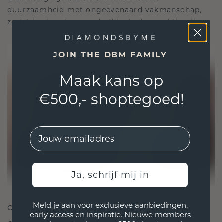
duurzaamheid met ongeëvenaard vakmanschap,
zodat je sieraden zowel ethisch als prachtig zijn.
JOIN THE DBM FAMILY
Maak kans op
€500,- shoptegoed!
EMail
Ja, schrijf mij in
Meld je aan voor exclusieve aanbiedingen,
ONTWORPEN VOOR VERBINDING
early access en inspiratie. Nieuwe members