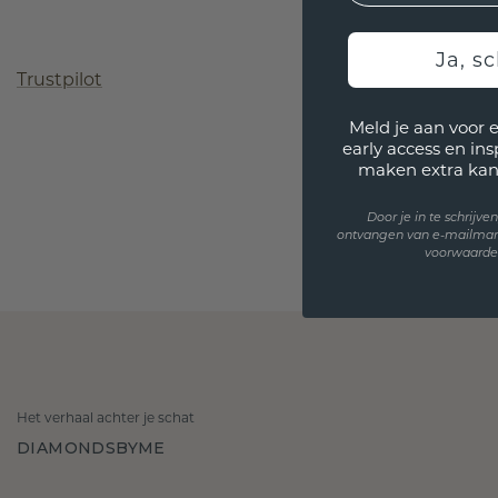
Ja, sc
Trustpilot
Meld je aan voor 
early access en in
maken extra kan
Door je in te schrijv
ontvangen van e-mailmar
voorwaarden
Het verhaal achter je schat
DIAMONDSBYME