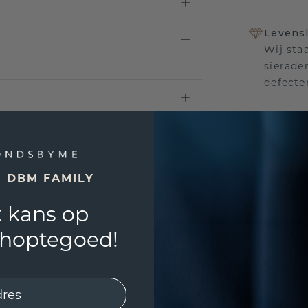
Levensl
Wij sta
sierade
defecte
UNIEK
!
E DBM FAMILY
3D PLA
 kans op
Wil jij
past? 
shoptegoed!