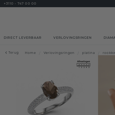
+3110 - 747 00 00
DIRECT LEVERBAAR
VERLOVINGSRINGEN
DIAM
Terug
Home
/
Verlovingsringen
/
platina
/
rookk