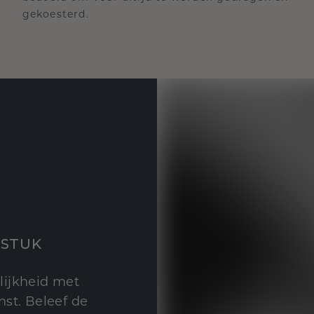
gekoesterd.
STUK
lijkheid met
st. Beleef de