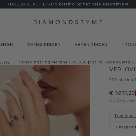
TIJDELIJKE ACTIE: 20% korting op het hele assortiment
ANTEN
DAMES RINGEN
HEREN RINGEN
TROU
Verlovingsring Morane OVL 950 platina Rookkwarts 7
warts
/
VERLOV
950 platina
/
€ 1.071,20
€ 1.339,-
exc
Traditione
U bespaar