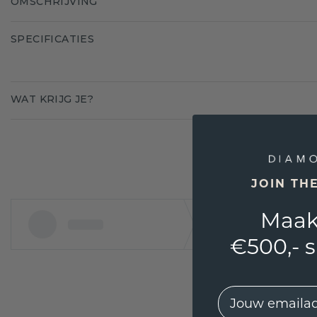
OMSCHRIJVING
SPECIFICATIES
WAT KRIJG JE?
JOIN TH
Maak
€500,- 
EMail