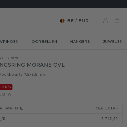
BE
/
EUR
WRINGEN
OORBELLEN
HANGERS
JUWELEN
,5x5,5 mm
INGSRING MORANE OVL
Rookkwarts 7,5x5,5 mm
-20
%
l. BTW
le juwelier
:
ca.
€ 1.819,-
t
:
€ 747,80