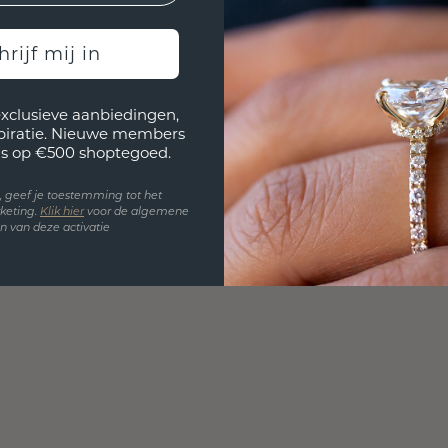
hrijf mij in
exclusieve aanbiedingen,
spiratie. Nieuwe members
s op €500 shoptegoed.
en, geef je toestemming tot het
keting.
Klik hie
r
voor de algemene
 van deze activatie