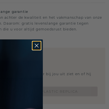
ange garantie
an achter de kwaliteit en het vakmanschap van onze
n. Daarom: gratis levenslange garantie tegen
n die u voor altijd gemoedsrust bieden.
STIC REPLICA
 weten hoe deze ring er bij jou uit ziet en of hij
Nu vanaf slechts €15,-
BESTEL EEN 3D PLASTIC REPLICA