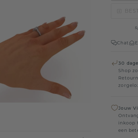
BEST
s
Chat
E
30 dage
Shop zo
Retourn
zorgelo
Jouw V
Ontvang
inkoop t
een bet