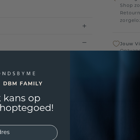
Shop zo
Retourn
zorgelo
Jouw V
Ontvang
inkoop t
een bet
E DBM FAMILY
Levensl
 kans op
Wij sta
sierade
shoptegoed!
defecte