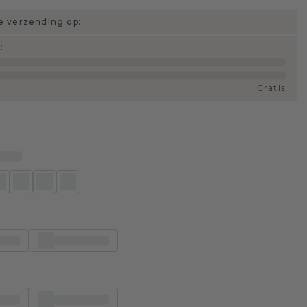
 verzending op:
d
:
Gratis