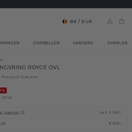
BE
/
EUR
WRINGEN
OORBELLEN
HANGERS
JUWELEN
mm
NGSRING ROYCE OVL
d
Peridoot 8x6 mm
/
0
%
l. BTW
le juwelier
:
ca.
€ 1.349,-
t
:
€ 529,-