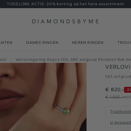
TIJDELIJKE ACTIE: 20% korting op het hele assortiment
ANTEN
DAMES RINGEN
HEREN RINGEN
TROU
doot
/
Verlovingsring Royce OVL 585 witgoud Peridoot 8x6 
VERLOVI
585 witgou
€ 820,-
-2
€ 1.025,-
exc
Traditione
U bespaar