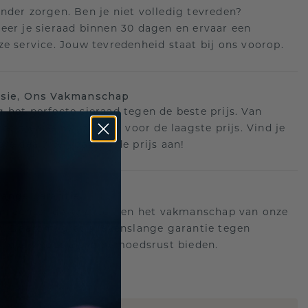
nder zorgen. Ben je niet volledig tevreden?
eer je sieraad binnen 30 dagen en ervaar een
ze service. Jouw tevredenheid staat bij ons voorop.
isie, Ons Vakmanschap
 het perfecte sieraad tegen de beste prijs. Van
ot creatie, wij zorgen voor de laagste prijs. Vind je
ere deal? Wij passen de prijs aan!
ange garantie
an achter de kwaliteit en het vakmanschap van onze
n. Daarom: gratis levenslange garantie tegen
n die u voor altijd gemoedsrust bieden.