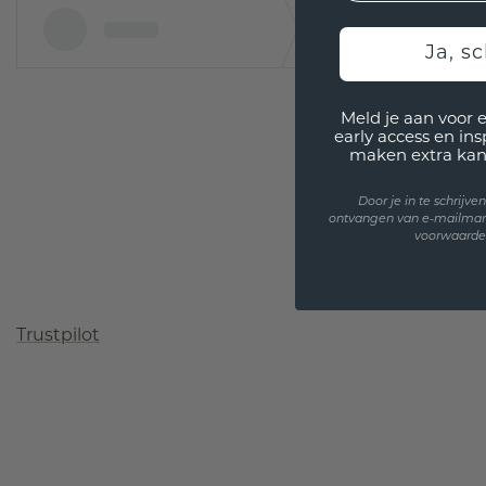
Ja, sc
Meld je aan voor 
early access en in
maken extra kan
Door je in te schrijv
ontvangen van e-mailmar
voorwaarden
Trustpilot