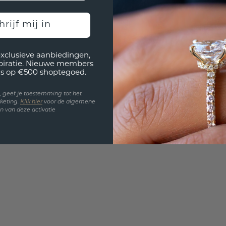
UNIEK
!
hrijf mij in
3D PLA
Wil jij
exclusieve aanbiedingen,
past? 
spiratie. Nieuwe members
s op €500 shoptegoed.
en, geef je toestemming tot het
keting.
Klik hie
r
voor de algemene
 van deze activatie