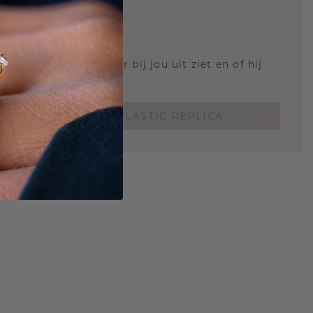
STIC REPLICA
 weten hoe deze ring er bij jou uit ziet en of hij
Nu vanaf slechts €15,-
BESTEL EEN 3D PLASTIC REPLICA