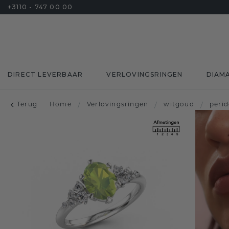
+3110 - 747 00 00
DIRECT LEVERBAAR
VERLOVINGSRINGEN
DIAM
Terug
Home
/
Verlovingsringen
/
witgoud
/
peri