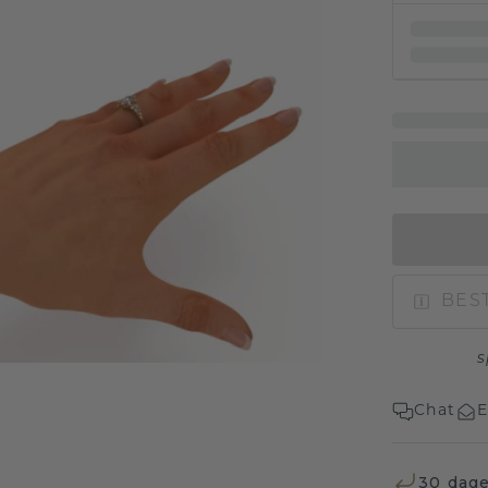
BEST
s
Chat
E
30 dage