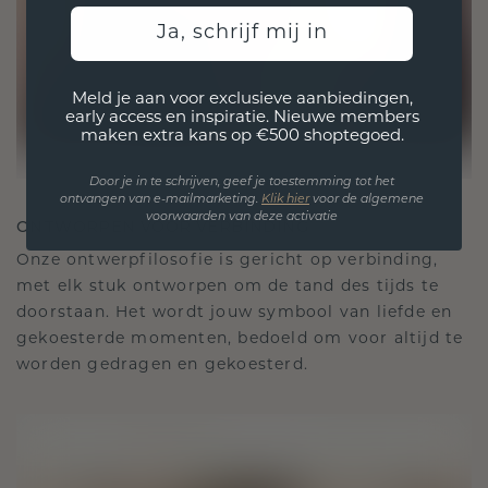
Ja, schrijf mij in
Meld je aan voor exclusieve aanbiedingen,
early access en inspiratie. Nieuwe members
maken extra kans op €500 shoptegoed.
Door je in te schrijven, geef je toestemming tot het
ontvangen van e-mailmarketing.
Klik hie
r
voor de algemene
voorwaarden van deze activatie
ONTWORPEN VOOR VERBINDING
Onze ontwerpfilosofie is gericht op verbinding,
met elk stuk ontworpen om de tand des tijds te
doorstaan. Het wordt jouw symbool van liefde en
gekoesterde momenten, bedoeld om voor altijd te
worden gedragen en gekoesterd.