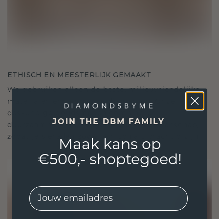
ETHISCH EN MEESTERLIJK GEMAAKT
We gebruiken alleen de beste, milieuvriendelijke
materialen en lab-grown diamanten. Onze
deskundige goudsmeden combineren
JOIN THE DBM FAMILY
duurzaamheid met ongeëvenaard vakmanschap,
zodat je sieraden zowel ethisch als prachtig zijn.
Maak kans op
€500,- shoptegoed!
EMail