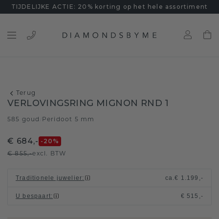
TIJDELIJKE ACTIE: 20% korting op het hele assortiment
Terug
VERLOVINGSRING MIGNON RND 1
585 goud
Peridoot 5 mm
/
€ 684,-
-20
%
€ 855,-
excl. BTW
Traditionele juwelier
:
ca.
€ 1.199,-
U bespaart
:
€ 515,-