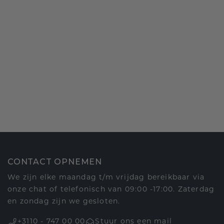
CONTACT OPNEMEN
We zijn elke maandag t/m vrijdag bereikbaar via
onze chat of telefonisch van 09:00 -17:00. Zaterdag
en zondag zijn we gesloten.
+3110 - 747 00 00
Stuur ons een mail