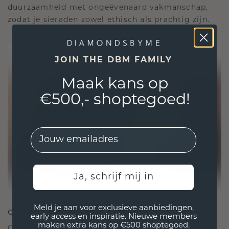
duurzaamheid met ongeëvenaard vakmanschap,
zodat je sieraden zowel ethisch als prachtig zijn.
JOIN THE DBM FAMILY
Maak kans op
€500,- shoptegoed!
EMail
Ja, schrijf mij in
Meld je aan voor exclusieve aanbiedingen,
ONTWORPEN VOOR VERBINDING
early access en inspiratie. Nieuwe members
maken extra kans op €500 shoptegoed.
Onze ontwerpfilosofie is gericht op verbinding,