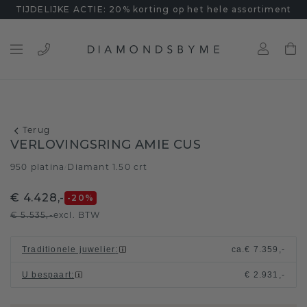
TIJDELIJKE ACTIE: 20% korting op het hele assortiment
Terug
VERLOVINGSRING AMIE CUS
950 platina
Diamant 1.50 crt
/
€ 4.428,-
-20
%
€ 5.535,-
excl. BTW
Traditionele juwelier
:
ca.
€ 7.359,-
U bespaart
:
€ 2.931,-