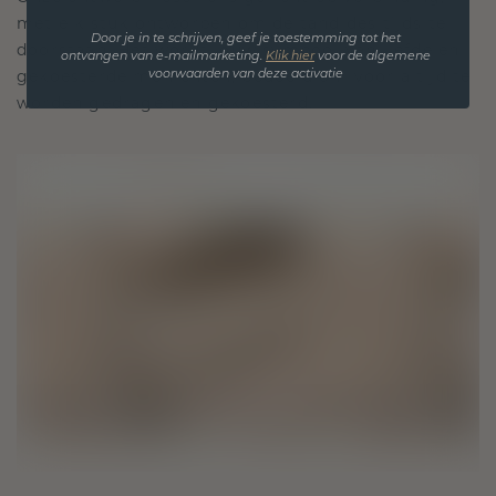
met elk stuk ontworpen om de tand des tijds te
Door je in te schrijven, geef je toestemming tot het
doorstaan. Het wordt jouw symbool van liefde en
ontvangen van e-mailmarketing.
Klik hie
r
voor de algemene
voorwaarden van deze activatie
gekoesterde momenten, bedoeld om voor altijd te
worden gedragen en gekoesterd.