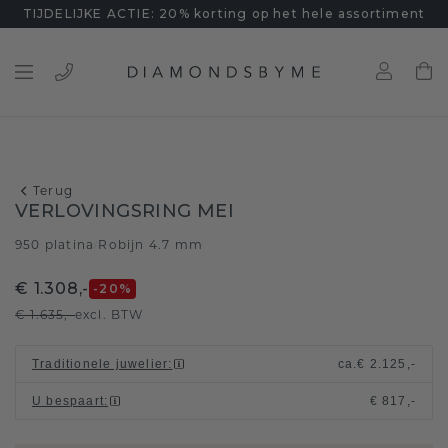
TIJDELIJKE ACTIE: 20% korting op het hele assortiment
Terug
VERLOVINGSRING MEI
950 platina
Robijn 4.7 mm
/
€ 1.308,-
-20
%
€ 1.635,-
excl. BTW
Traditionele juwelier
:
ca.
€ 2.125,-
U bespaart
:
€ 817,-