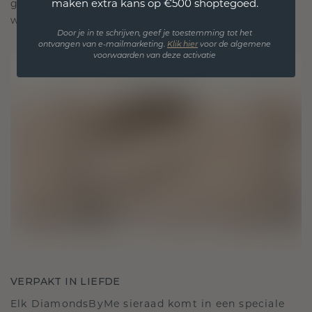
maken extra kans op €500 shoptegoed.
gekoesterde momenten, bedoeld om voor altijd te
worden gedragen en gekoesterd.
Door je in te schrijven, geef je toestemming tot het
ontvangen van e-mailmarketing.
Klik hie
r
voor de algemene
voorwaarden van deze activatie
VERPAKT IN LIEFDE
Elk DiamondsByMe sieraad komt in een speciale