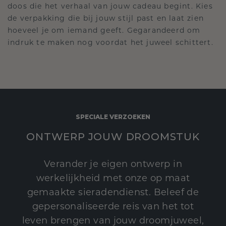
doos die het verhaal van jouw cadeau begint. Kies
de verpakking die bij jouw stijl past en laat zien
hoeveel je om iemand geeft. Gegarandeerd om
indruk te maken nog voordat het juweel schittert.
SPECIALE VERZOEKEN
ONTWERP JOUW DROOMSTUK
Verander je eigen ontwerp in
werkelijkheid met onze op maat
gemaakte sieradendienst. Beleef de
gepersonaliseerde reis van het tot
leven brengen van jouw droomjuweel,