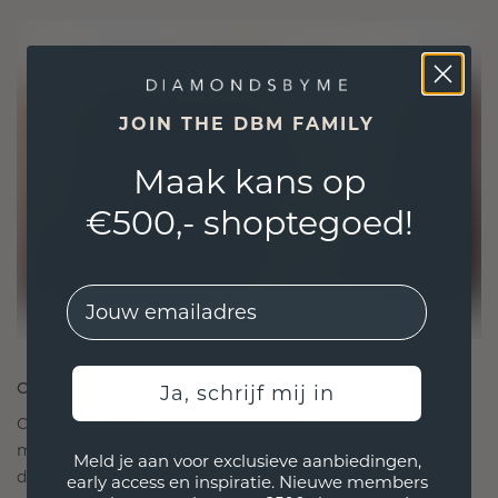
JOIN THE DBM FAMILY
Maak kans op
€500,- shoptegoed!
EMail
ONTWORPEN VOOR VERBINDING
Ja, schrijf mij in
Onze ontwerpfilosofie is gericht op verbinding,
met elk stuk ontworpen om de tand des tijds te
Meld je aan voor exclusieve aanbiedingen,
doorstaan. Het wordt jouw symbool van liefde en
early access en inspiratie. Nieuwe members