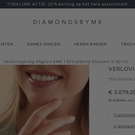
TIJDELIJKE ACTIE: 20% korting op het hele assortiment
ANTEN
DAMES RINGEN
HEREN RINGEN
TROU
Verlovingsring Mignon EME 1 950 platina Diamant 0.90 crt
/
VERLOVI
950 platina
/
€ 3.079,2
€ 3.849,-
exc
Traditione
U bespaar