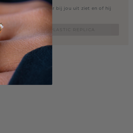
 weten hoe deze ring er bij jou uit ziet en of hij
Nu vanaf slechts €15,-
BESTEL EEN 3D PLASTIC REPLICA