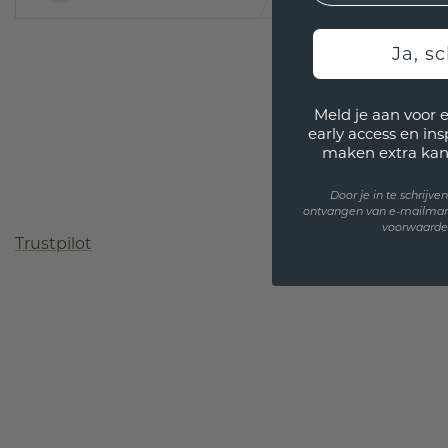
Ja, sc
Meld je aan voor 
early access en in
maken extra kan
Door je in te schrijv
ontvangen van e-mailmar
voorwaarden
Trustpilot