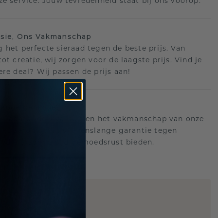
ze service. Jouw tevredenheid staat bij ons voorop.
isie, Ons Vakmanschap
 het perfecte sieraad tegen de beste prijs. Van
ot creatie, wij zorgen voor de laagste prijs. Vind je
ere deal? Wij passen de prijs aan!
ange garantie
an achter de kwaliteit en het vakmanschap van onze
n. Daarom: gratis levenslange garantie tegen
n die u voor altijd gemoedsrust bieden.
STIC REPLICA