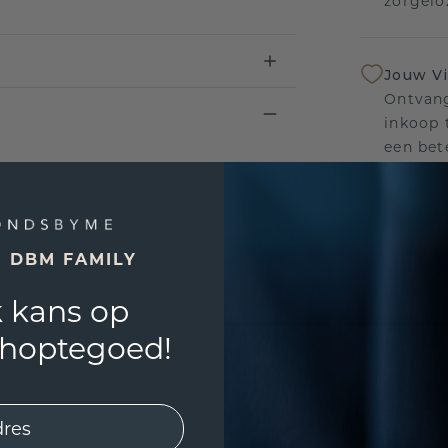
zorgelo
Jouw V
Ontvang
inkoop t
een bet
Levensl
Wij sta
E DBM FAMILY
sierade
defecte
 kans op
shoptegoed!
UNIEK
!
3D PLA