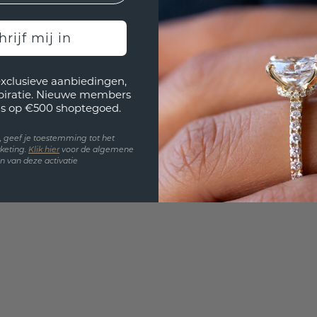
Wil jij
hrijf mij in
past? 
exclusieve aanbiedingen,
spiratie. Nieuwe members
s op €500 shoptegoed.
en, geef je toestemming tot het
keting.
Klik hie
r
voor de algemene
 van deze activatie