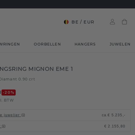
BE
/
EUR
WRINGEN
OORBELLEN
HANGERS
JUWELEN
NGSRING MIGNON EME 1
Diamant 0.90 crt
0
-20
%
l. BTW
le juwelier
:
ca.
€ 5.235,-
t
:
€ 2.155,80