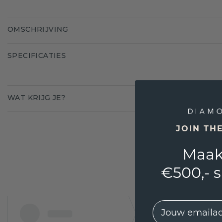
OMSCHRIJVING
SPECIFICATIES
WAT KRIJG JE?
JOIN TH
Maak
€500,- 
EMail