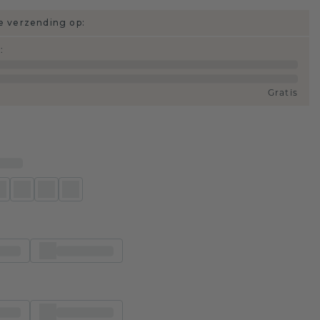
 verzending op:
d
:
Gratis