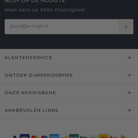
BLIJF OP DE HOOGTE
Maak kans op €500 shoptegoed!
KLANTENSERVICE
ONTDEK DIAMONDSBYME
ONZE KENNISBANK
AANBEVOLEN LINKS