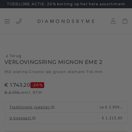
TIJDELIJKE ACTIE: 20% korting op het hele assortiment
Terug
VERLOVINGSRING MIGNON EME 2
950 platina
Groene lab grown diamant 7x5 mm
/
€ 1.743,20
-20
%
€ 2.179,-
excl. BTW
Traditionele juwelier
:
ca.
€ 2.959,-
U bespaart
:
€ 1.215,80