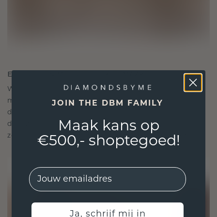
ETHISCH EN MEESTERLIJK GEMAAKT
We gebruiken alleen de beste, milieuvriendelijke
materialen en lab-grown diamanten. Onze
JOIN THE DBM FAMILY
deskundige goudsmeden combineren
Maak kans op
duurzaamheid met ongeëvenaard vakmanschap,
zodat je sieraden zowel ethisch als prachtig zijn.
€500,- shoptegoed!
EMail
Ja, schrijf mij in