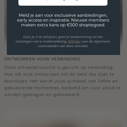
Meld je aan voor exclusieve aanbiedingen,
early access en inspiratie. Nieuwe members
maken extra kans op €500 shoptegoed.
Door je in te schrijven, geef je toestemming tot het
ontvangen van e-mailmarketing.
Klik hie
r
voor de algemene
voorwaarden van deze activatie
ONTWORPEN VOOR VERBINDING
Onze ontwerpfilosofie is gericht op verbinding,
met elk stuk ontworpen om de tand des tijds te
doorstaan. Het wordt jouw symbool van liefde en
gekoesterde momenten, bedoeld om voor altijd te
worden gedragen en gekoesterd.