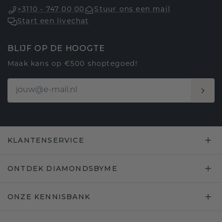
+3110 - 747 00 00
Stuur ons een mail
Start een livechat
BLIJF OP DE HOOGTE
Maak kans op €500 shoptegoed!
KLANTENSERVICE
ONTDEK DIAMONDSBYME
ONZE KENNISBANK