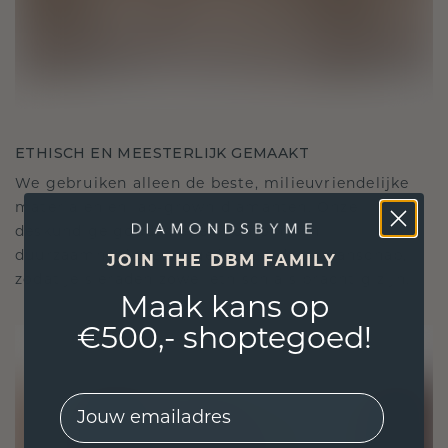
ETHISCH EN MEESTERLIJK GEMAAKT
We gebruiken alleen de beste, milieuvriendelijke
materialen en lab-grown diamanten. Onze
deskundige goudsmeden combineren
duurzaamheid met ongeëvenaard vakmanschap,
JOIN THE DBM FAMILY
zodat je sieraden zowel ethisch als prachtig zijn.
Maak kans op
€500,- shoptegoed!
EMail