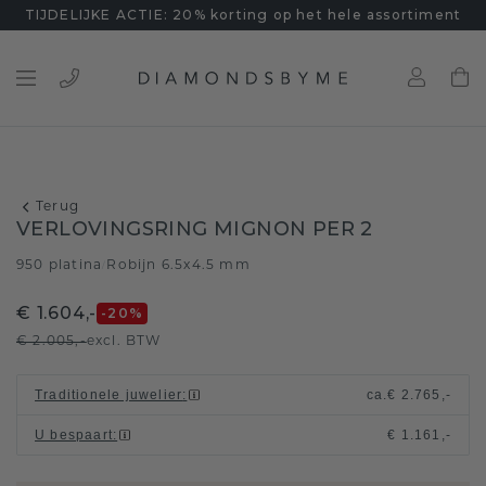
TIJDELIJKE ACTIE: 20% korting op het hele assortiment
Terug
VERLOVINGSRING MIGNON PER 2
950 platina
Robijn 6.5x4.5 mm
/
€ 1.604,-
-20
%
€ 2.005,-
excl. BTW
Traditionele juwelier
:
ca.
€ 2.765,-
U bespaart
:
€ 1.161,-