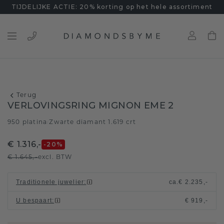
TIJDELIJKE ACTIE: 20% korting op het hele assortiment
Terug
VERLOVINGSRING MIGNON EME 2
950 platina
Zwarte diamant 1.619 crt
/
€ 1.316,-
-20
%
€ 1.645,-
excl. BTW
Traditionele juwelier
:
ca.
€ 2.235,-
U bespaart
:
€ 919,-