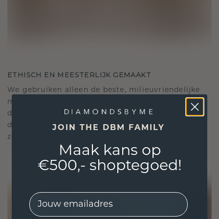
ETHISCH EN MEESTERLIJK GEMAAKT
We gebruiken alleen de beste, milieuvriendelijke
materialen en lab-grown diamanten. Onze
deskundige goudsmeden combineren
duurzaamheid met ongeëvenaard vakmanschap,
JOIN THE DBM FAMILY
zodat je sieraden zowel ethisch als prachtig zijn.
Maak kans op
€500,- shoptegoed!
EMail