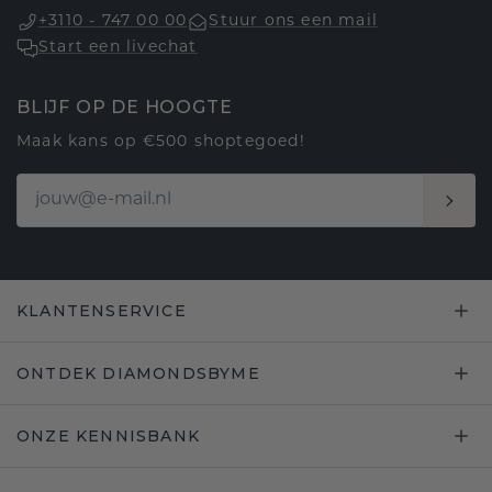
+3110 - 747 00 00
Stuur ons een mail
Start een livechat
BLIJF OP DE HOOGTE
Maak kans op €500 shoptegoed!
KLANTENSERVICE
ONTDEK DIAMONDSBYME
ONZE KENNISBANK