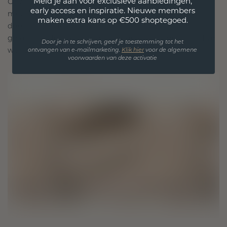
Meld je aan voor exclusieve aanbiedingen,
Onze ontwerpfilosofie is gericht op verbinding,
early access en inspiratie. Nieuwe members
met elk stuk ontworpen om de tand des tijds te
maken extra kans op €500 shoptegoed.
doorstaan. Het wordt jouw symbool van liefde en
gekoesterde momenten, bedoeld om voor altijd te
Door je in te schrijven, geef je toestemming tot het
worden gedragen en gekoesterd.
ontvangen van e-mailmarketing.
Klik hie
r
voor de algemene
voorwaarden van deze activatie