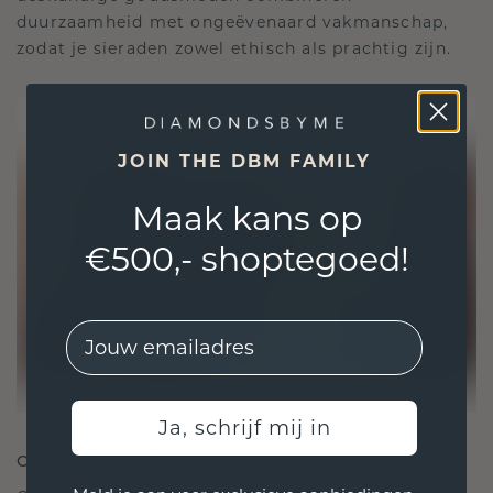
duurzaamheid met ongeëvenaard vakmanschap,
zodat je sieraden zowel ethisch als prachtig zijn.
JOIN THE DBM FAMILY
Maak kans op
€500,- shoptegoed!
EMail
Ja, schrijf mij in
ONTWORPEN VOOR VERBINDING