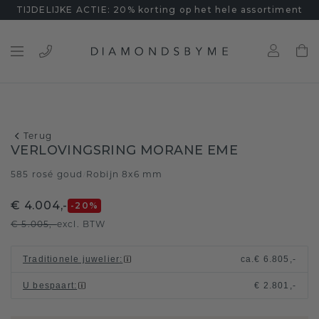
TIJDELIJKE ACTIE: 20% korting op het hele assortiment
Terug
VERLOVINGSRING MORANE EME
585 rosé goud
Robijn 8x6 mm
/
€ 4.004,-
-20
%
€ 5.005,-
excl. BTW
Traditionele juwelier
:
ca.
€ 6.805,-
U bespaart
:
€ 2.801,-