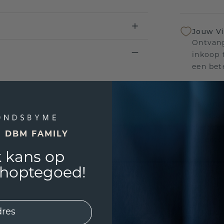
Jouw V
Ontvang
inkoop t
een bet
Levensl
Wij sta
sierade
E DBM FAMILY
defecte
 kans op
shoptegoed!
UNIEK
!
3D PLA