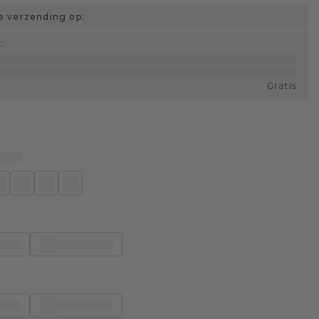
 verzending op:
d
:
Gratis