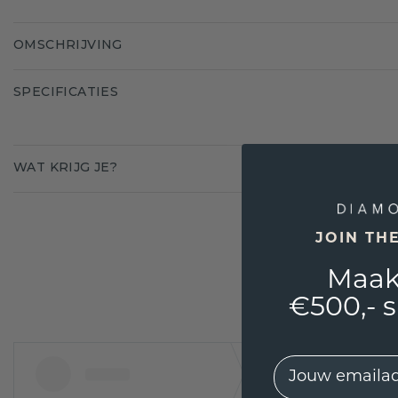
OMSCHRIJVING
SPECIFICATIES
WAT KRIJG JE?
JOIN TH
Maak
€500,- 
EMail