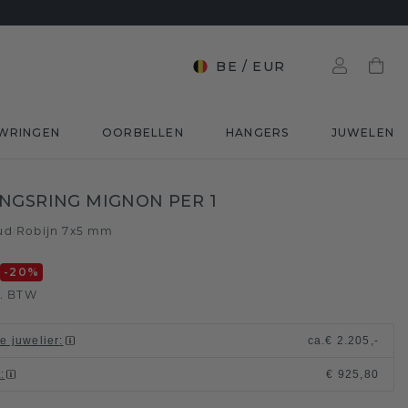
BE
/
EUR
WRINGEN
OORBELLEN
HANGERS
JUWELEN
NGSRING MIGNON PER 1
ud
Robijn 7x5 mm
/
0
-20
%
l. BTW
le juwelier
:
ca.
€ 2.205,-
t
:
€ 925,80