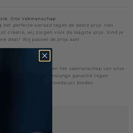
isie, Ons Vakmanschap
 het perfecte sieraad tegen de beste prijs. Van
ot creatie, wij zorgen voor de laagste prijs. Vind je
ere deal? Wij passen de prijs aan!
ange garantie
an achter de kwaliteit en het vakmanschap van onze
n. Daarom: gratis levenslange garantie tegen
n die u voor altijd gemoedsrust bieden.
STIC REPLICA