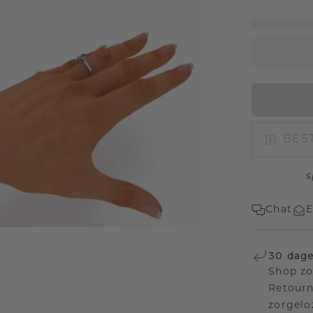
BEST
s
Chat
E
30 dage
Shop zo
Retourn
zorgelo