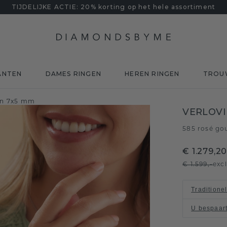
TIJDELIJKE ACTIE: 20% korting op het hele assortiment
ANTEN
DAMES RINGEN
HEREN RINGEN
TROU
ijn 7x5 mm
VERLOVI
585 rosé go
€ 1.279,2
€ 1.599,-
exc
Traditione
U bespaar