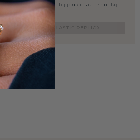
 weten hoe deze ring er bij jou uit ziet en of hij
Nu vanaf slechts €15,-
BESTEL EEN 3D PLASTIC REPLICA