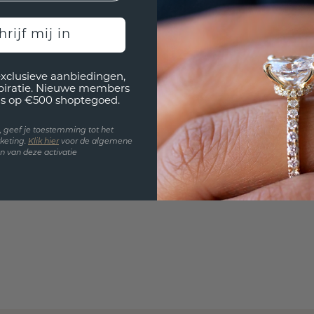
Wil jij
past? 
hrijf mij in
exclusieve aanbiedingen,
spiratie. Nieuwe members
s op €500 shoptegoed.
en, geef je toestemming tot het
keting.
Klik hie
r
voor de algemene
 van deze activatie