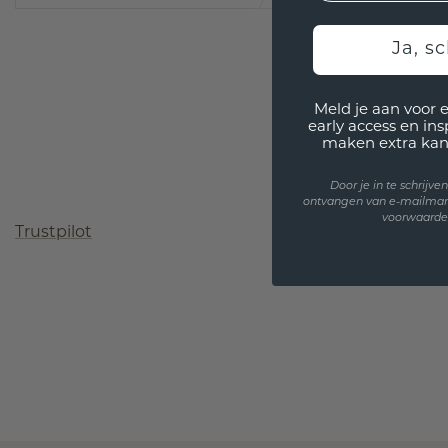
Ja, sc
Meld je aan voor 
early access en in
maken extra kan
Door je in te schrijv
ontvangen van e-mailmar
voorwaarden
Trustpilot