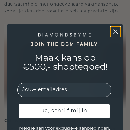
duurzaamheid met ongeëvenaard vakmanschap,
zodat je sieraden zowel ethisch als prachtig zijn.
JOIN THE DBM FAMILY
Maak kans op
€500,- shoptegoed!
EMail
Ja, schrijf mij in
ONTWORPEN VOOR VERBINDING
Meld je aan voor exclusieve aanbiedingen,
Onze ontwerpfilosofie is gericht op verbinding,