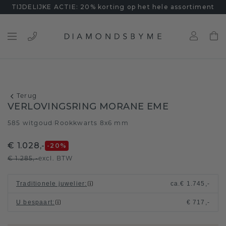
TIJDELIJKE ACTIE: 20% korting op het hele assortiment
Terug
VERLOVINGSRING MORANE EME
585 witgoud
Rookkwarts 8x6 mm
/
€ 1.028,-
-20
%
€ 1.285,-
excl. BTW
Traditionele juwelier
:
ca.
€ 1.745,-
U bespaart
:
€ 717,-