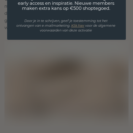
early access en inspiratie. Nieuwe members
met elk stuk ontworpen om de tand des tijds te
maken extra kans op €500 shoptegoed.
doorstaan. Het wordt jouw symbool van liefde en
gekoesterde momenten, bedoeld om voor altijd te
Door je in te schrijven, geef je toestemming tot het
ontvangen van e-mailmarketing.
Klik hie
r
voor de algemene
worden gedragen en gekoesterd.
voorwaarden van deze activatie