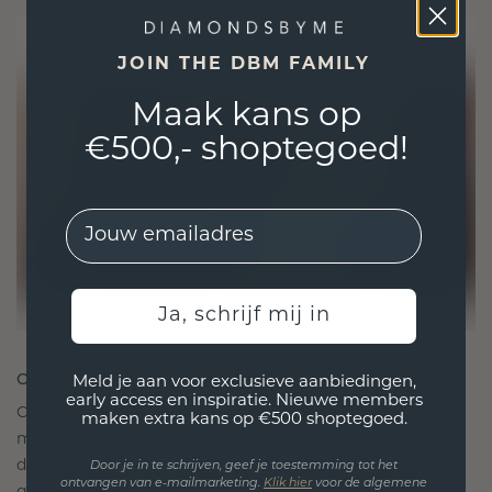
JOIN THE DBM FAMILY
Maak kans op
€500,- shoptegoed!
EMail
Ja, schrijf mij in
ONTWORPEN VOOR VERBINDING
Meld je aan voor exclusieve aanbiedingen,
early access en inspiratie. Nieuwe members
Onze ontwerpfilosofie is gericht op verbinding,
maken extra kans op €500 shoptegoed.
met elk stuk ontworpen om de tand des tijds te
doorstaan. Het wordt jouw symbool van liefde en
Door je in te schrijven, geef je toestemming tot het
ontvangen van e-mailmarketing.
Klik hie
r
voor de algemene