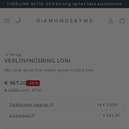
TIJDELIJKE ACTIE: 20% korting op het hele assortiment
Terug
VERLOVINGSRING LONI
585 rosé goud
Toermalijn groen 7,5x5,5 mm
/
€ 967,20
-20
%
€ 1.209,-
excl. BTW
Traditionele juwelier
:
ca.
€ 1.609,-
U bespaart
:
€ 641,80