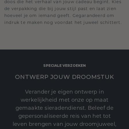
doos die het verhaal van jouw cadeau begint. Kies
de verpakking die bij jouw stijl past en laat zien
hoeveel je om iemand geeft. Gegarandeerd om
indruk te maken nog voordat het juweel schittert.
SPECIALE VERZOEKEN
ONTWERP JOUW DROOMSTUK
Verander je eigen ontwerp in
werkelijkheid met onze op maat
gemaakte sieradendienst. Beleef de
gepersonaliseerde reis van het tot
leven brengen van jouw droomjuweel,