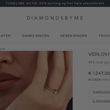
TIJDELIJKE ACTIE: 20% korting op het hele assortiment
ANTEN
DAMES RINGEN
HEREN RINGEN
TROU
crt
VERLOVI
585 rosé go
€ 1.247,20
€ 1.559,-
exc
Traditione
U bespaar