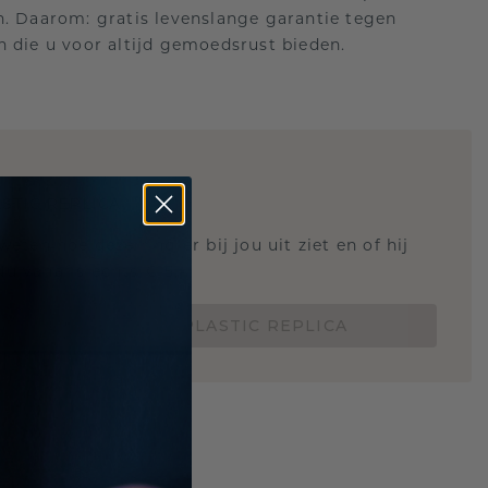
n. Daarom: gratis levenslange garantie tegen
n die u voor altijd gemoedsrust bieden.
STIC REPLICA
 weten hoe deze ring er bij jou uit ziet en of hij
Nu vanaf slechts €15,-
BESTEL EEN 3D PLASTIC REPLICA