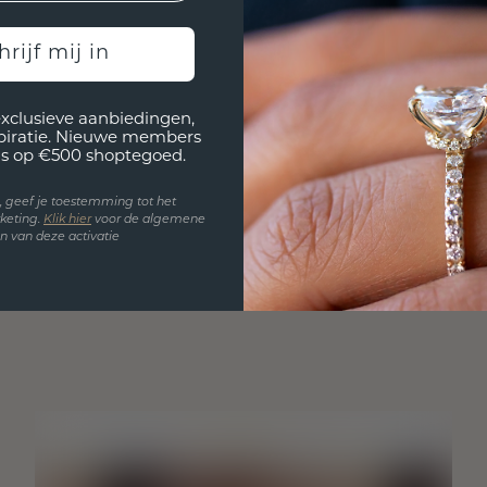
hrijf mij in
exclusieve aanbiedingen,
spiratie. Nieuwe members
s op €500 shoptegoed.
en, geef je toestemming tot het
keting.
Klik hie
r
voor de algemene
 van deze activatie