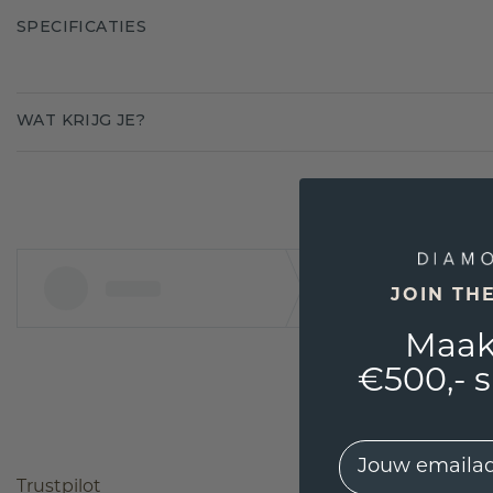
SPECIFICATIES
WAT KRIJG JE?
JOIN TH
Maak
€500,- 
EMail
Trustpilot