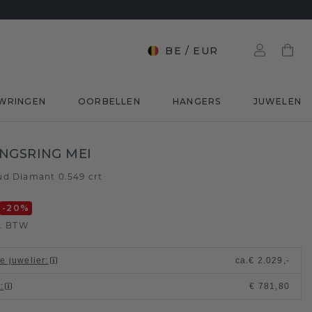
BE
/
EUR
WRINGEN
OORBELLEN
HANGERS
JUWELEN
NGSRING MEI
ud
Diamant 0.549 crt
/
-20
%
l. BTW
le juwelier
:
ca.
€ 2.029,-
t
:
€ 781,80