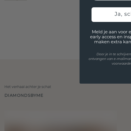
Ja, sc
Meld je aan voor 
early access en in
maken extra kan
Door je in te schrijv
ontvangen van e-mailmar
voorwaarden
Het verhaal achter je schat
DIAMONDSBYME