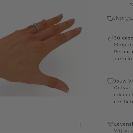
s
Chat
E
30 dage
Shop zo
Retourn
zorgelo
Jouw V
Ontvang
inkoop t
een bet
Levensl
Wij sta