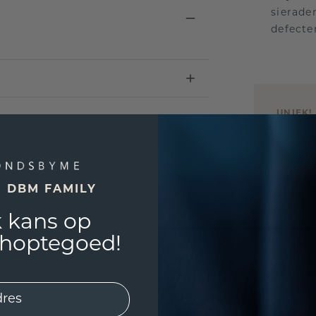
sierade
defecte
UNIEK
!
3D PLA
Wil jij
past? 
E DBM FAMILY
 kans op
shoptegoed!