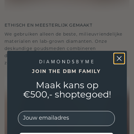
ETHISCH EN MEESTERLIJK GEMAAKT
We gebruiken alleen de beste, milieuvriendelijke
materialen en lab-grown diamanten. Onze
deskundige goudsmeden combineren
duurzaamheid met ongeëvenaard vakmanschap,
zodat je sieraden zowel ethisch als prachtig zijn.
JOIN THE DBM FAMILY
Maak kans op
€500,- shoptegoed!
EMail