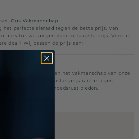
isie, Ons Vakmanschap
 het perfecte sieraad tegen de beste prijs. Van
ot creatie, wij zorgen voor de laagste prijs. Vind je
ere deal? Wij passen de prijs aan!
ange garantie
an achter de kwaliteit en het vakmanschap van onze
n. Daarom: gratis levenslange garantie tegen
n die u voor altijd gemoedsrust bieden.
STIC REPLICA