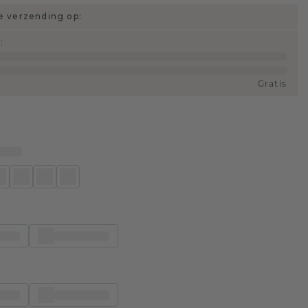
 verzending op:
d
:
Gratis