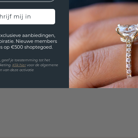
Wil jij
past? 
hrijf mij in
exclusieve aanbiedingen,
spiratie. Nieuwe members
s op €500 shoptegoed.
en, geef je toestemming tot het
keting.
Klik hie
r
voor de algemene
 van deze activatie