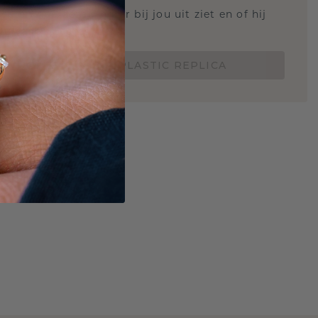
 weten hoe deze ring er bij jou uit ziet en of hij
Nu vanaf slechts €15,-
BESTEL EEN 3D PLASTIC REPLICA