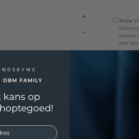
Jouw V
Ontvang
inkoop t
een bet
Levensl
Wij sta
E DBM FAMILY
sierade
defecte
 kans op
shoptegoed!
UNIEK
!
3D PLA