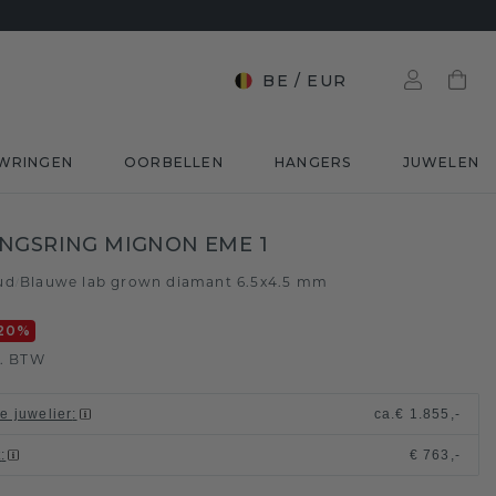
BE
/
EUR
WRINGEN
OORBELLEN
HANGERS
JUWELEN
NGSRING MIGNON EME 1
ud
Blauwe lab grown diamant 6.5x4.5 mm
/
20
%
l. BTW
le juwelier
:
ca.
€ 1.855,-
t
:
€ 763,-