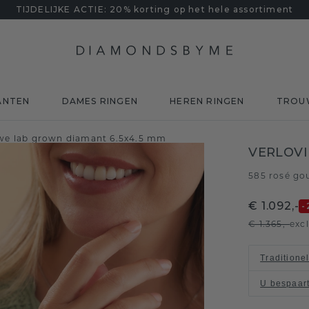
TIJDELIJKE ACTIE: 20% korting op het hele assortiment
ANTEN
DAMES RINGEN
HEREN RINGEN
TROU
uwe lab grown diamant 6.5x4.5 mm
VERLOVI
585 rosé go
€ 1.092,-
-
€ 1.365,-
exc
Traditione
U bespaar