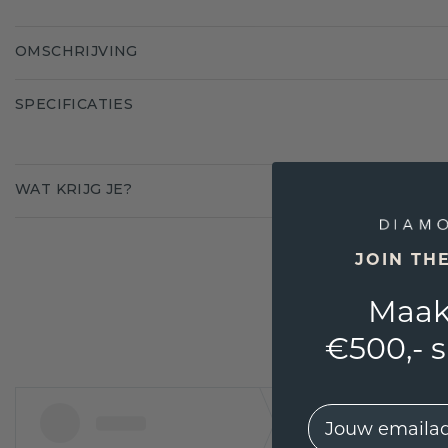
OMSCHRIJVING
SPECIFICATIES
WAT KRIJG JE?
JOIN TH
Maak
€500,- 
EMail