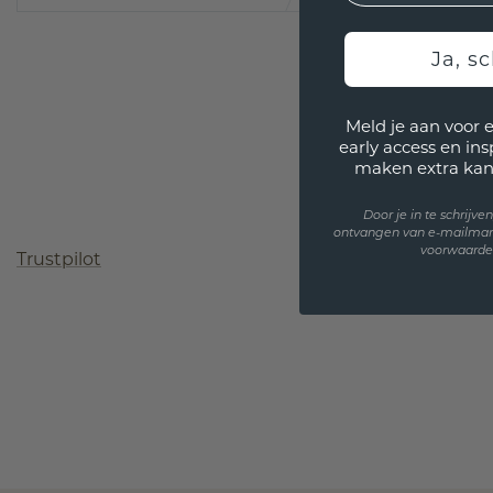
Ja, sc
Meld je aan voor 
early access en in
maken extra kan
Door je in te schrijv
ontvangen van e-mailmar
voorwaarden
Trustpilot