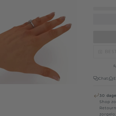
BEST
s
Chat
E
30 dage
Shop zo
Retourn
zorgelo