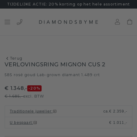
TIJDELIJKE ACTIE: 20% korting op het hele assortiment
Terug
VERLOVINGSRING MIGNON CUS 2
585 rosé goud
Lab-grown diamant 1.489 crt
/
€ 1.348,-
-20
%
€ 1.685,-
excl. BTW
Traditionele juwelier
:
ca.
€ 2.359,-
U bespaart
:
€ 1.011,-