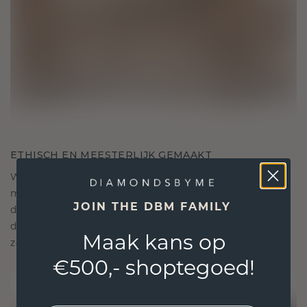
ETHISCH EN MEESTERLIJK GEMAAKT
We gebruiken alleen de beste, milieuvriendelijke
materialen en lab-grown diamanten. Onze
JOIN THE DBM FAMILY
deskundige goudsmeden combineren
duurzaamheid met ongeëvenaard vakmanschap,
Maak kans op
zodat je sieraden zowel ethisch als prachtig zijn.
€500,- shoptegoed!