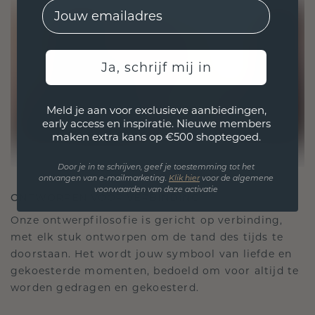
EMail
Ja, schrijf mij in
Meld je aan voor exclusieve aanbiedingen,
early access en inspiratie. Nieuwe members
maken extra kans op €500 shoptegoed.
Door je in te schrijven, geef je toestemming tot het
ontvangen van e-mailmarketing.
Klik hie
r
voor de algemene
voorwaarden van deze activatie
ONTWORPEN VOOR VERBINDING
Onze ontwerpfilosofie is gericht op verbinding,
met elk stuk ontworpen om de tand des tijds te
doorstaan. Het wordt jouw symbool van liefde en
gekoesterde momenten, bedoeld om voor altijd te
worden gedragen en gekoesterd.