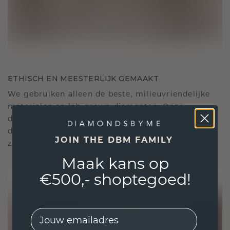
ETHISCH EN MEESTERLIJK GEMAAKT
We gebruiken alleen de beste, milieuvriendelijke
materialen en lab-grown diamanten. Onze
deskundige goudsmeden combineren
duurzaamheid met ongeëvenaard vakmanschap,
JOIN THE DBM FAMILY
zodat je sieraden zowel ethisch als prachtig zijn.
Maak kans op
€500,- shoptegoed!
EMail