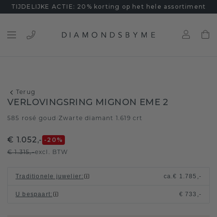
TIJDELIJKE ACTIE: 20% korting op het hele assortiment
Terug
VERLOVINGSRING MIGNON EME 2
585 rosé goud
Zwarte diamant 1.619 crt
/
€ 1.052,-
-20
%
€ 1.315,-
excl. BTW
Traditionele juwelier
:
ca.
€ 1.785,-
U bespaart
:
€ 733,-