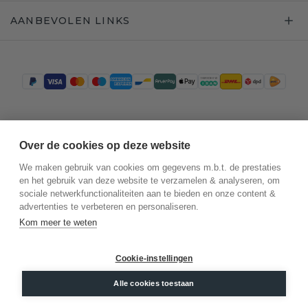
AANBEVOLEN LINKS
Trustpilot
Over de cookies op deze website
We maken gebruik van cookies om gegevens m.b.t. de prestaties
en het gebruik van deze website te verzamelen & analyseren, om
sociale netwerkfunctionaliteiten aan te bieden en onze content &
advertenties te verbeteren en personaliseren.
Kom meer te weten
Cookie-instellingen
©
2026
.
DiamondsByMe
Alle cookies toestaan
Privacy
Algemene voorwaarden