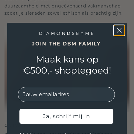
duurzaamheid met ongeëvenaard vakmanschap,
zodat je sieraden zowel ethisch als prachtig zijn.
JOIN THE DBM FAMILY
Maak kans op
€500,- shoptegoed!
EMail
Ja, schrijf mij in
ONTWORPEN VOOR VERBINDING