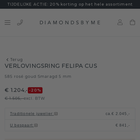
TIJDELIJKE ACTIE: 20% korting op het hele assortiment
Terug
VERLOVINGSRING FELIPA CUS
585 rosé goud
Smaragd 5 mm
/
€ 1.204,-
-20
%
€ 1.505,-
excl. BTW
Traditionele juwelier
:
ca.
€ 2.045,-
U bespaart
:
€ 841,-