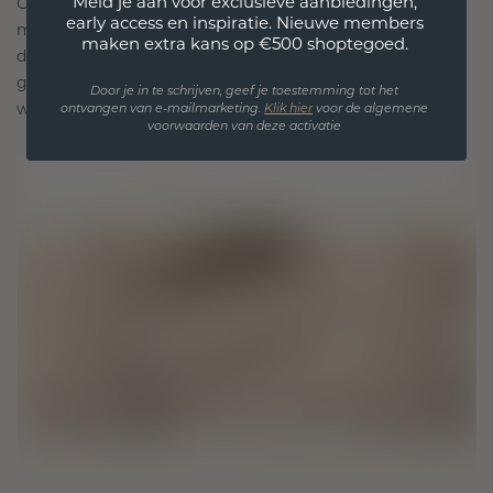
Meld je aan voor exclusieve aanbiedingen,
Onze ontwerpfilosofie is gericht op verbinding,
early access en inspiratie. Nieuwe members
met elk stuk ontworpen om de tand des tijds te
maken extra kans op €500 shoptegoed.
doorstaan. Het wordt jouw symbool van liefde en
gekoesterde momenten, bedoeld om voor altijd te
Door je in te schrijven, geef je toestemming tot het
worden gedragen en gekoesterd.
ontvangen van e-mailmarketing.
Klik hie
r
voor de algemene
voorwaarden van deze activatie