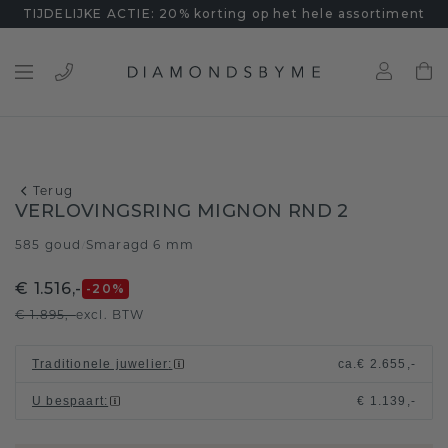
TIJDELIJKE ACTIE: 20% korting op het hele assortiment
Terug
VERLOVINGSRING MIGNON RND 2
585 goud
Smaragd 6 mm
/
€ 1.516,-
-20
%
€ 1.895,-
excl. BTW
Traditionele juwelier
:
ca.
€ 2.655,-
U bespaart
:
€ 1.139,-