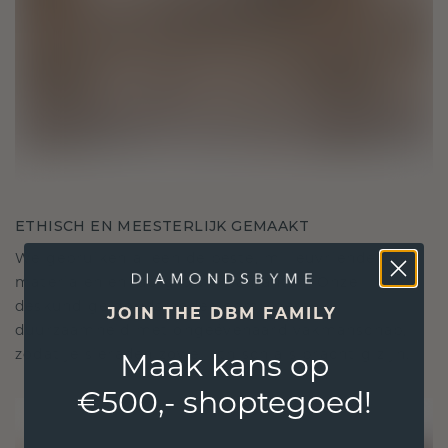
ETHISCH EN MEESTERLIJK GEMAAKT
We gebruiken alleen de beste, milieuvriendelijke
materialen en lab-grown diamanten. Onze
deskundige goudsmeden combineren
JOIN THE DBM FAMILY
duurzaamheid met ongeëvenaard vakmanschap,
zodat je sieraden zowel ethisch als prachtig zijn.
Maak kans op
€500,- shoptegoed!