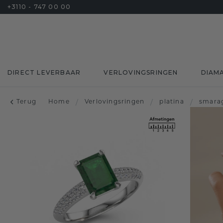
+3110 - 747 00 00
DIRECT LEVERBAAR
VERLOVINGSRINGEN
DIAM
Terug
Home
/
Verlovingsringen
/
platina
/
smara