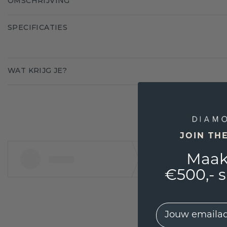
OMSCHRIJVING
SPECIFICATIES
WAT KRIJG JE?
JOIN TH
Maak
€500,- 
EMail