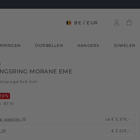
BE
/
EUR
WRINGEN
OORBELLEN
HANGERS
JUWELEN
m
INGSRING MORANE EME
Smaragd 8x6 mm
20
%
l. BTW
le juwelier
:
ca.
€ 5.379,-
t
:
€ 2.215,-