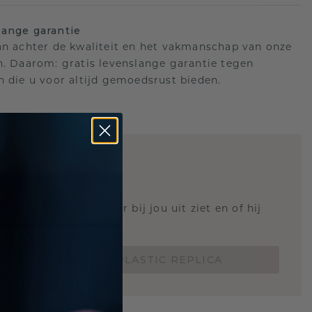
ange garantie
an achter de kwaliteit en het vakmanschap van onze
n. Daarom: gratis levenslange garantie tegen
n die u voor altijd gemoedsrust bieden.
STIC REPLICA
 weten hoe deze ring er bij jou uit ziet en of hij
Nu vanaf slechts €15,-
BESTEL EEN 3D PLASTIC REPLICA