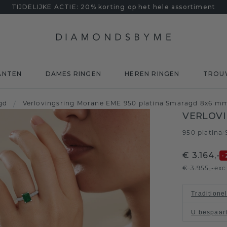
TIJDELIJKE ACTIE: 20% korting op het hele assortiment
ANTEN
DAMES RINGEN
HEREN RINGEN
TROU
gd
/
Verlovingsring Morane EME 950 platina Smaragd 8x6 m
VERLOV
950 platina
/
€ 3.164,-
-
€ 3.955,-
exc
Traditione
U bespaar