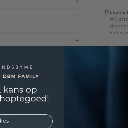
Levensl
Wij sta
sierade
defecte
UNIEK
!
3D PLA
E DBM FAMILY
Wil jij
 kans op
past? 
shoptegoed!