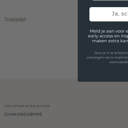
Ja, sc
Trustpilot
Meld je aan voor 
early access en in
maken extra kan
Door je in te schrijv
ontvangen van e-mailmar
voorwaarden
Het verhaal achter je schat
DIAMONDSBYME