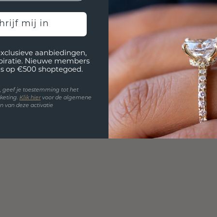
hrijf mij in
exclusieve aanbiedingen,
spiratie. Nieuwe members
s op €500 shoptegoed.
en, geef je toestemming tot het
keting.
Klik hie
r
voor de algemene
 van deze activatie