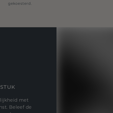
gekoesterd.
STUK
lijkheid met
st. Beleef de