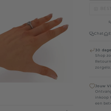
BEST
s
Chat
E
30 dage
Shop zo
Retourn
zorgelo
Jouw V
Ontvang
inkoop t
een bet