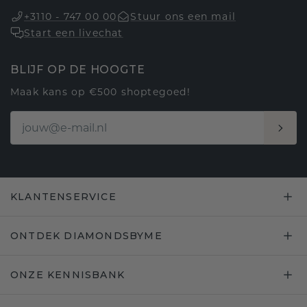
+3110 - 747 00 00
Stuur ons een mail
Start een livechat
BLIJF OP DE HOOGTE
Maak kans op €500 shoptegoed!
KLANTENSERVICE
ONTDEK DIAMONDSBYME
ONZE KENNISBANK