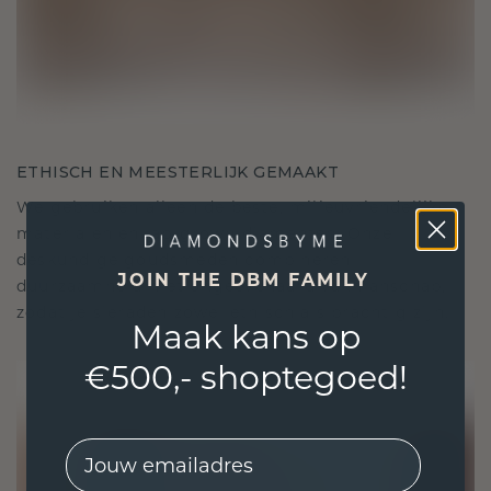
ETHISCH EN MEESTERLIJK GEMAAKT
We gebruiken alleen de beste, milieuvriendelijke
materialen en lab-grown diamanten. Onze
deskundige goudsmeden combineren
JOIN THE DBM FAMILY
duurzaamheid met ongeëvenaard vakmanschap,
zodat je sieraden zowel ethisch als prachtig zijn.
Maak kans op
€500,- shoptegoed!
EMail