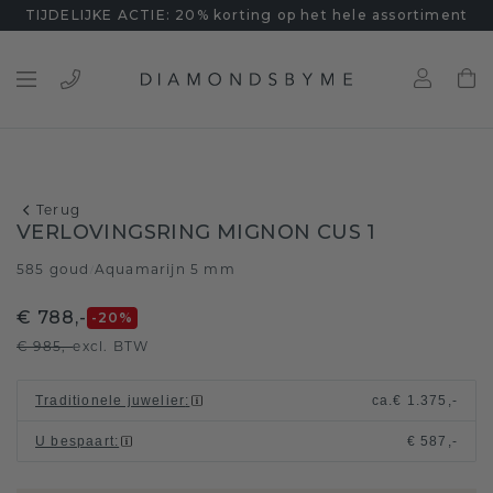
TIJDELIJKE ACTIE: 20% korting op het hele assortiment
Terug
VERLOVINGSRING MIGNON CUS 1
585 goud
Aquamarijn 5 mm
/
€ 788,-
-20
%
€ 985,-
excl. BTW
Traditionele juwelier
:
ca.
€ 1.375,-
U bespaart
:
€ 587,-