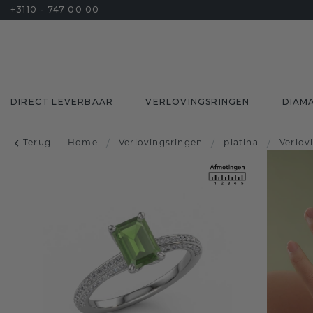
+3110 - 747 00 00
DIRECT LEVERBAAR
VERLOVINGSRINGEN
DIAM
Terug
Home
/
Verlovingsringen
/
platina
/
Verlov