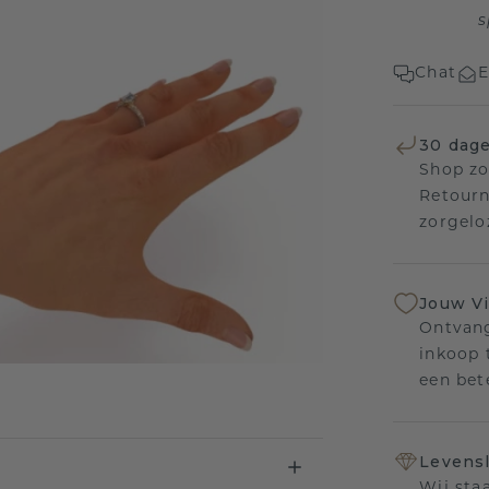
s
Chat
E
30 dage
Shop zo
Retourn
zorgelo
Jouw V
Ontvang
inkoop t
een bet
Levensl
Wij sta