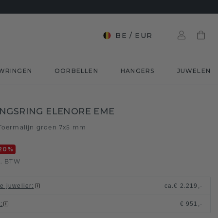
BE
/
EUR
WRINGEN
OORBELLEN
HANGERS
JUWELEN
NGSRING ELENORE EME
Toermalijn groen 7x5 mm
20
%
l. BTW
le juwelier
:
ca.
€ 2.219,-
t
:
€ 951,-