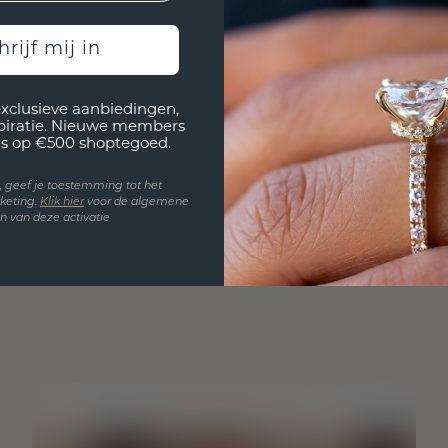
hrijf mij in
exclusieve aanbiedingen,
spiratie. Nieuwe members
s op €500 shoptegoed.
en, geef je toestemming tot het
keting.
Klik hie
r
voor de algemene
 van deze activatie