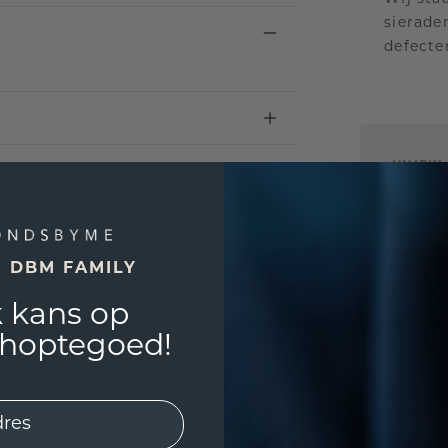
sierade
defecte
UNIEK
!
3D PLA
Wil jij
past? 
E DBM FAMILY
 kans op
shoptegoed!