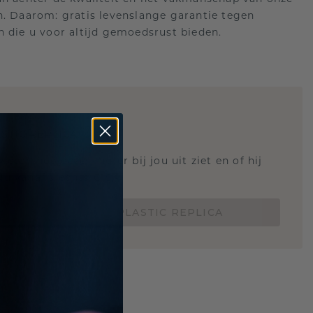
n. Daarom: gratis levenslange garantie tegen
n die u voor altijd gemoedsrust bieden.
STIC REPLICA
 weten hoe deze ring er bij jou uit ziet en of hij
Nu vanaf slechts €15,-
BESTEL EEN 3D PLASTIC REPLICA