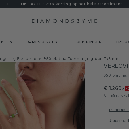
TIJDELIJKE ACTIE: 20% korting op het hele assortiment
ANTEN
DAMES RINGEN
HEREN RINGEN
TROU
ingsring Elenore eme 950 platina Toermalijn groen 7x5 mm
VERLOVI
950 platina
/
€ 1.268,-
-
€ 1.585,-
exc
Traditione
U bespaar