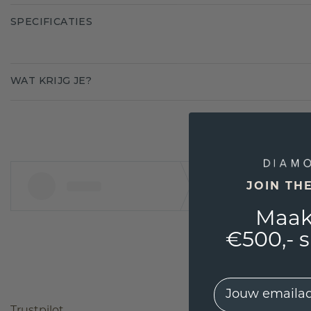
SPECIFICATIES
WAT KRIJG JE?
JOIN TH
Maak
€500,- 
EMail
Trustpilot