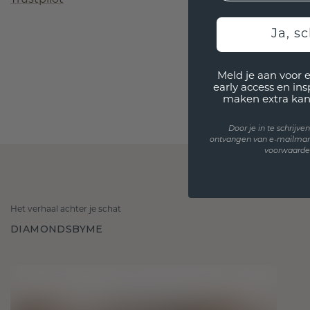
Ja, sc
Meld je aan voor 
early access en in
maken extra kan
Door je in te schrijv
ontvangen van e-mailmar
voorwaarden
Het verhaal achter je schat
DIAMONDSBYME