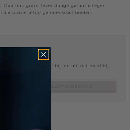
n. Daarom: gratis levenslange garantie tegen
n die u voor altijd gemoedsrust bieden.
STIC REPLICA
 weten hoe deze ring er bij jou uit ziet en of hij
Nu vanaf slechts €15,-
BESTEL EEN 3D PLASTIC REPLICA