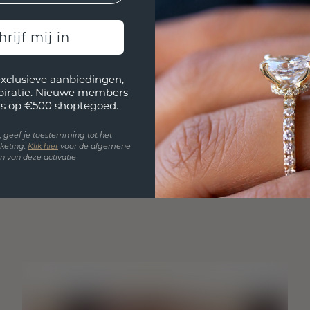
hrijf mij in
exclusieve aanbiedingen,
spiratie. Nieuwe members
s op €500 shoptegoed.
en, geef je toestemming tot het
keting.
Klik hie
r
voor de algemene
 van deze activatie