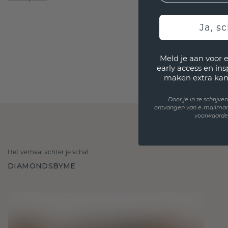
Ja, sc
Meld je aan voor 
early access en in
maken extra kan
Door je in te schrijv
ontvangen van e-mailmar
voorwaarden
Het verhaal achter je schat
DIAMONDSBYME