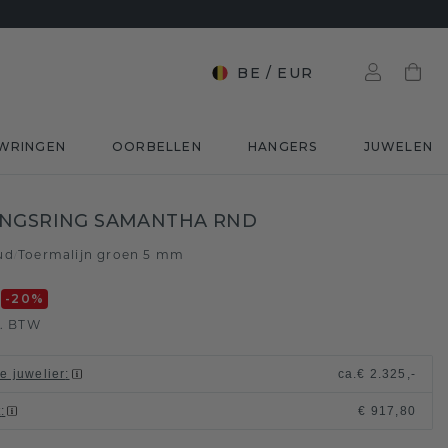
BE
/
EUR
WRINGEN
OORBELLEN
HANGERS
JUWELEN
INGSRING SAMANTHA RND
ud
Toermalijn groen 5 mm
/
0
-20
%
l. BTW
le juwelier
:
ca.
€ 2.325,-
t
:
€ 917,80