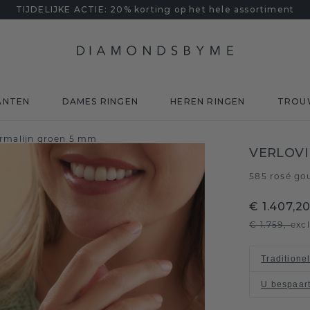
TIJDELIJKE ACTIE: 20% korting op het hele assortiment
ANTEN
DAMES RINGEN
HEREN RINGEN
TROU
ermalijn groen 5 mm
VERLOV
585 rosé go
€ 1.407,2
€ 1.759,-
exc
Traditione
U bespaar