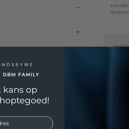
sierade
defecte
UNIEK
!
3D PLA
Wil jij
past? 
E DBM FAMILY
 kans op
shoptegoed!