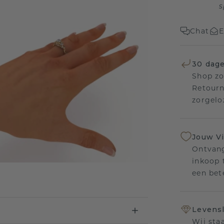
s
Chat
E
30 dage
Shop zo
Retourn
zorgelo
Jouw V
Ontvang
inkoop t
een bet
Levensl
Wij sta