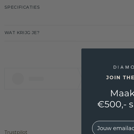
SPECIFICATIES
WAT KRIJG JE?
JOIN TH
Maak
€500,- 
EMail
Trustpilot