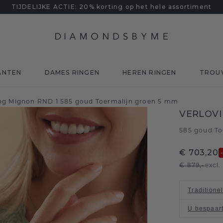
TIJDELIJKE ACTIE: 20% korting op het hele assortiment
ANTEN
DAMES RINGEN
HEREN RINGEN
TROU
ing Mignon RND 1 585 goud Toermalijn groen 5 mm
VERLOVI
585 goud
To
/
€ 703,20
€ 879,-
excl
Traditione
U bespaar