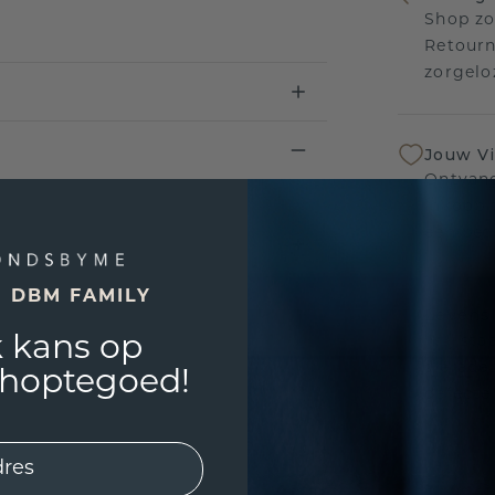
Shop zo
Retourn
zorgelo
Jouw V
Ontvang
inkoop t
een bet
E DBM FAMILY
Levensl
 kans op
Wij sta
sierade
shoptegoed!
defecte