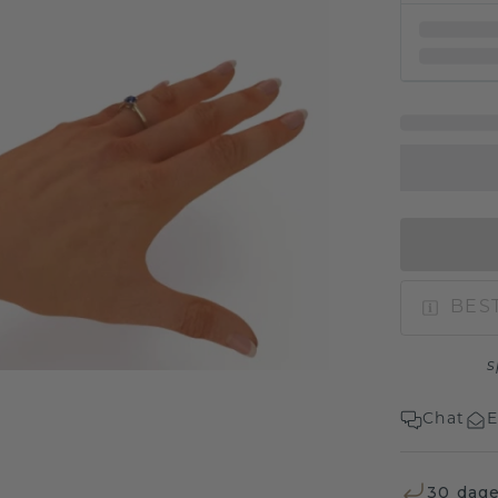
BEST
s
Chat
E
30 dage