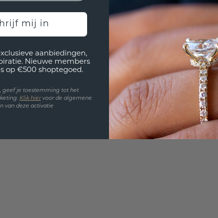
UNIEK
!
hrijf mij in
3D PLA
Wil jij
exclusieve aanbiedingen,
past? 
spiratie. Nieuwe members
s op €500 shoptegoed.
en, geef je toestemming tot het
keting.
Klik hie
r
voor de algemene
 van deze activatie