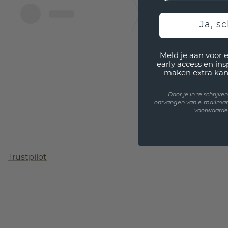
Ja, sc
Meld je aan voor 
early access en in
maken extra kan
Door je in te schrijv
ontvangen van e-mailmar
voorwaarden
Trustpilot