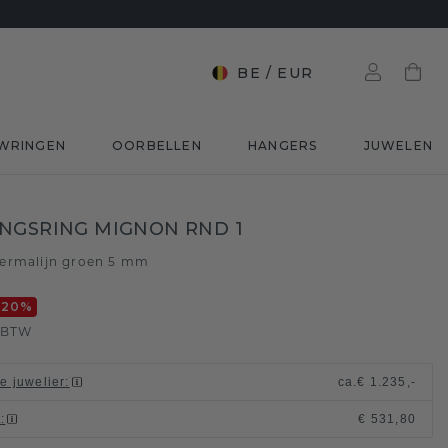
BE
/
EUR
WRINGEN
OORBELLEN
HANGERS
JUWELEN
NGSRING MIGNON RND 1
ermalijn groen 5 mm
-20
%
. BTW
le juwelier
:
ca.
€ 1.235,-
t
:
€ 531,80