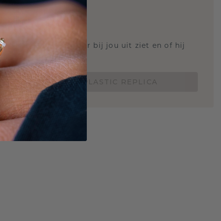
STIC REPLICA
 weten hoe deze ring er bij jou uit ziet en of hij
Nu vanaf slechts €15,-
BESTEL EEN 3D PLASTIC REPLICA