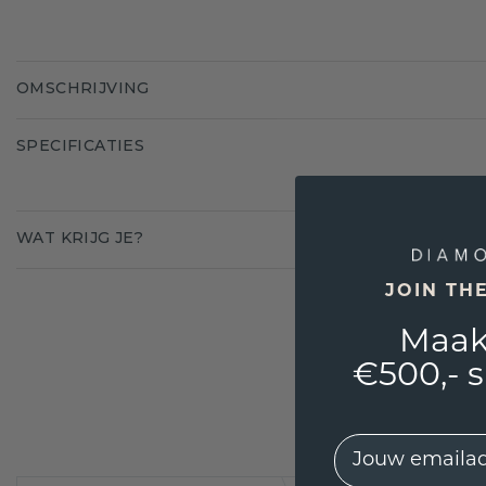
OMSCHRIJVING
SPECIFICATIES
WAT KRIJG JE?
JOIN TH
Maak
€500,- 
EMail