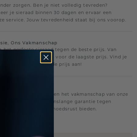
nder zorgen. Ben je niet volledig tevreden?
eer je sieraad binnen 30 dagen en ervaar een
ze service. Jouw tevredenheid staat bij ons voorop.
isie, Ons Vakmanschap
 het perfecte sieraad tegen de beste prijs. Van
ot creatie, wij zorgen voor de laagste prijs. Vind je
ere deal? Wij passen de prijs aan!
ange garantie
an achter de kwaliteit en het vakmanschap van onze
n. Daarom: gratis levenslange garantie tegen
n die u voor altijd gemoedsrust bieden.