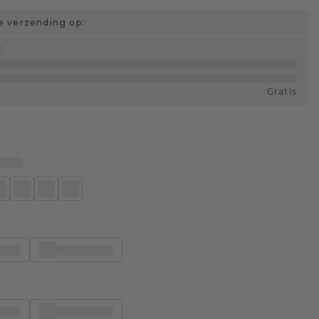
 verzending op:
d
:
Gratis