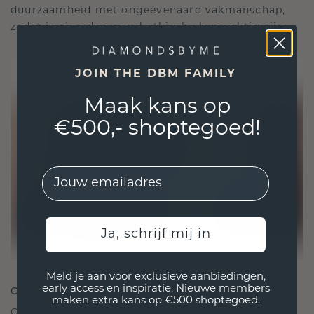
duurzaamheid met ongeëvenaard vakmanschap,
zodat je sieraden zowel ethisch als prachtig zijn.
JOIN THE DBM FAMILY
Maak kans op
€500,- shoptegoed!
EMail
Ja, schrijf mij in
Meld je aan voor exclusieve aanbiedingen,
early access en inspiratie. Nieuwe members
ONTWORPEN VOOR VERBINDING
maken extra kans op €500 shoptegoed.
Onze ontwerpfilosofie is gericht op verbinding,