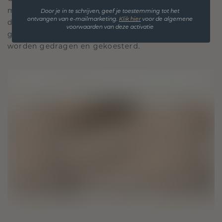
met elk stuk ontworpen om de tand des tijds te
Door je in te schrijven, geef je toestemming tot het
ontvangen van e-mailmarketing.
Klik hie
r
voor de algemene
doorstaan. Het wordt jouw symbool van liefde en
voorwaarden van deze activatie
gekoesterde momenten, bedoeld om voor altijd te
worden gedragen en gekoesterd.