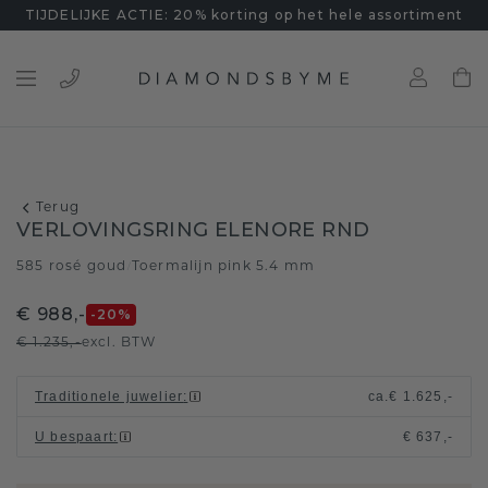
TIJDELIJKE ACTIE: 20% korting op het hele assortiment
Terug
VERLOVINGSRING ELENORE RND
585 rosé goud
Toermalijn pink 5.4 mm
/
€ 988,-
-20
%
€ 1.235,-
excl. BTW
Traditionele juwelier
:
ca.
€ 1.625,-
U bespaart
:
€ 637,-