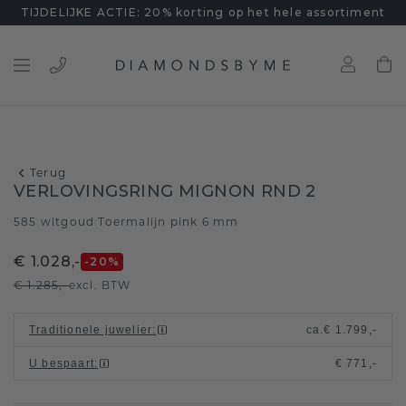
TIJDELIJKE ACTIE: 20% korting op het hele assortiment
Terug
VERLOVINGSRING MIGNON RND 2
585 witgoud
Toermalijn pink 6 mm
/
€ 1.028,-
-20
%
€ 1.285,-
excl. BTW
Traditionele juwelier
:
ca.
€ 1.799,-
U bespaart
:
€ 771,-