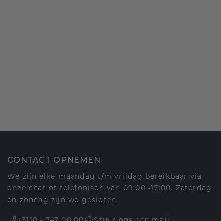
CONTACT OPNEMEN
We zijn elke maandag t/m vrijdag bereikbaar via
onze chat of telefonisch van 09:00 -17:00. Zaterdag
en zondag zijn we gesloten.
+3110 - 747 00 00
Stuur ons een mail