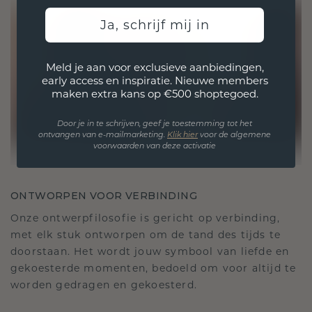
Ja, schrijf mij in
Meld je aan voor exclusieve aanbiedingen,
early access en inspiratie. Nieuwe members
maken extra kans op €500 shoptegoed.
Door je in te schrijven, geef je toestemming tot het
ontvangen van e-mailmarketing.
Klik hie
r
voor de algemene
voorwaarden van deze activatie
ONTWORPEN VOOR VERBINDING
Onze ontwerpfilosofie is gericht op verbinding,
met elk stuk ontworpen om de tand des tijds te
doorstaan. Het wordt jouw symbool van liefde en
gekoesterde momenten, bedoeld om voor altijd te
worden gedragen en gekoesterd.