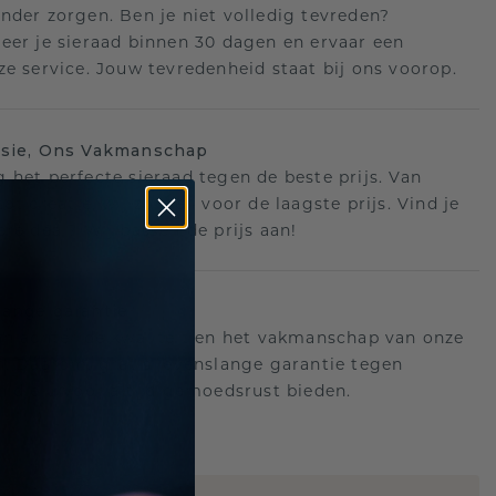
nder zorgen. Ben je niet volledig tevreden?
eer je sieraad binnen 30 dagen en ervaar een
ze service. Jouw tevredenheid staat bij ons voorop.
isie, Ons Vakmanschap
 het perfecte sieraad tegen de beste prijs. Van
ot creatie, wij zorgen voor de laagste prijs. Vind je
ere deal? Wij passen de prijs aan!
ange garantie
an achter de kwaliteit en het vakmanschap van onze
n. Daarom: gratis levenslange garantie tegen
n die u voor altijd gemoedsrust bieden.