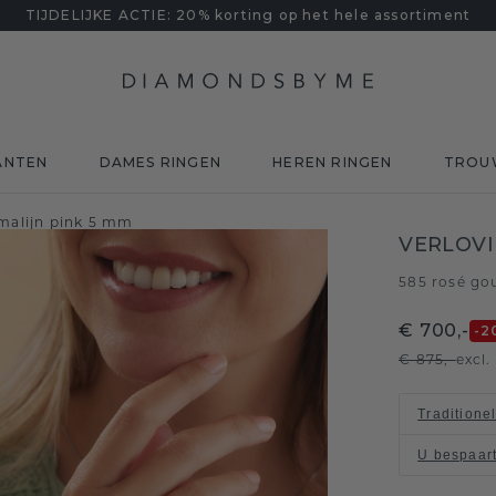
TIJDELIJKE ACTIE: 20% korting op het hele assortiment
ANTEN
DAMES RINGEN
HEREN RINGEN
TROU
malijn pink 5 mm
VERLOVI
585 rosé go
€ 700,-
-2
€ 875,-
excl
Traditione
U bespaar