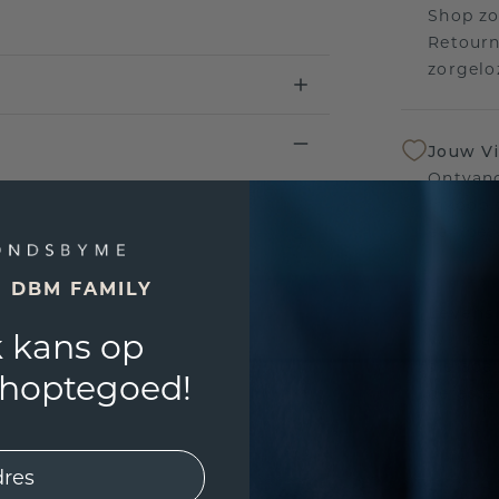
Shop zo
Retourn
zorgelo
Jouw V
Ontvang
inkoop t
een bet
E DBM FAMILY
Levensl
 kans op
Wij sta
sierade
shoptegoed!
defecte