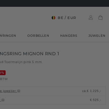
BE
/
EUR
WRINGEN
OORBELLEN
HANGERS
JUWELEN
NGSRING MIGNON RND 1
ud
Toermalijn pink 5 mm
/
0
%
. BTW
le juwelier
:
ca.
€ 1.225,-
t
:
€ 525,-