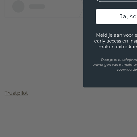
Ja, sc
Meld je aan voor 
early access en in
maken extra kan
Door je in te schrijv
ontvangen van e-mailmar
voorwaarden
Trustpilot