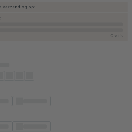
 verzending op:
d
:
Gratis