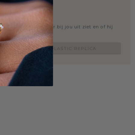
STIC REPLICA
 weten hoe deze ring er bij jou uit ziet en of hij
Nu vanaf slechts €15,-
BESTEL EEN 3D PLASTIC REPLICA