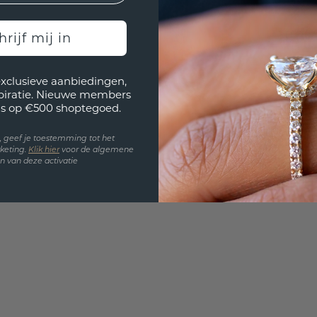
UNIEK
!
3D PLA
hrijf mij in
Wil jij
past? 
exclusieve aanbiedingen,
spiratie. Nieuwe members
s op €500 shoptegoed.
en, geef je toestemming tot het
keting.
Klik hie
r
voor de algemene
 van deze activatie