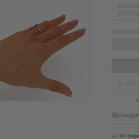
BEST
s
Chat
E
30 dage