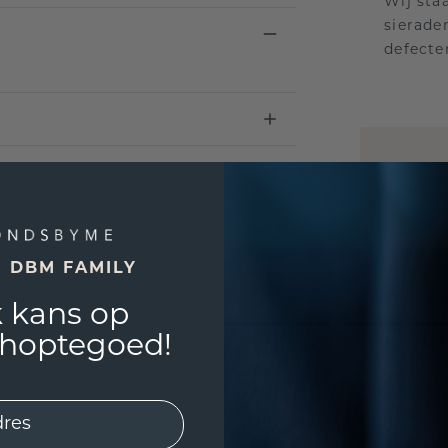
Wij sta
sierade
defecte
UNIEK
!
3D PLA
Wil jij
past? 
E DBM FAMILY
 kans op
shoptegoed!