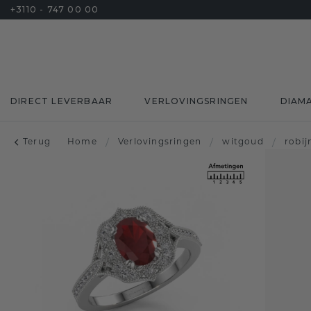
+3110 - 747 00 00
DIRECT LEVERBAAR
VERLOVINGSRINGEN
DIAM
Terug
Home
/
Verlovingsringen
/
witgoud
/
robij