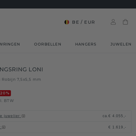
BE
/
EUR
WRINGEN
OORBELLEN
HANGERS
JUWELEN
NGSRING LONI
d
Robijn 7,5x5,5 mm
/
-20
%
l. BTW
le juwelier
:
ca.
€ 4.055,-
t
:
€ 1.619,-