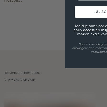
Trustpilot
Ja, sc
Meld je aan voor 
early access en in
maken extra kan
Door je in te schrijv
ontvangen van e-mailmar
voorwaarden
Het verhaal achter je schat
DIAMONDSBYME