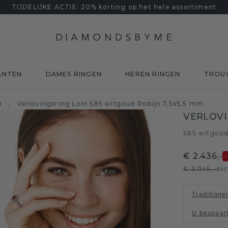
TIJDELIJKE ACTIE: 20% korting op het hele assortiment
ANTEN
DAMES RINGEN
HEREN RINGEN
TROU
n
/
Verlovingsring Loni 585 witgoud Robijn 7,5x5,5 mm
VERLOVI
585 witgou
€ 2.436,-
€ 3.045,-
exc
Traditione
U bespaar