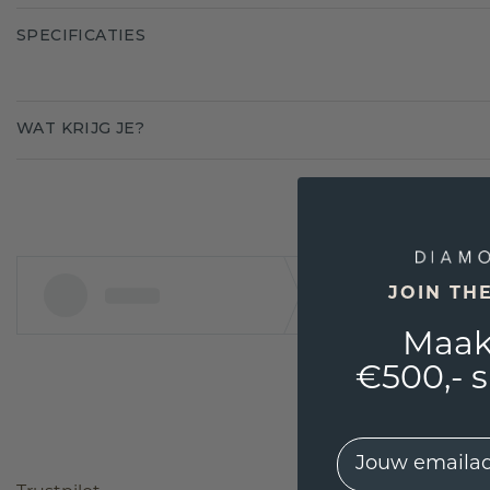
SPECIFICATIES
WAT KRIJG JE?
JOIN TH
Maak
€500,- 
EMail