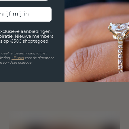
hrijf mij in
exclusieve aanbiedingen,
spiratie. Nieuwe members
s op €500 shoptegoed.
en, geef je toestemming tot het
keting.
Klik hie
r
voor de algemene
 van deze activatie