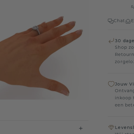
s
Chat
E
30 dage
Shop zo
Retourn
zorgelo
Jouw V
Ontvang
inkoop t
een bet
Levensl