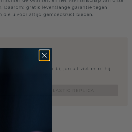
an achter de kwaliteit en het vakmanschap van onze
n. Daarom: gratis levenslange garantie tegen
n die u voor altijd gemoedsrust bieden.
STIC REPLICA
 weten hoe deze ring er bij jou uit ziet en of hij
Nu vanaf slechts €15,-
BESTEL EEN 3D PLASTIC REPLICA