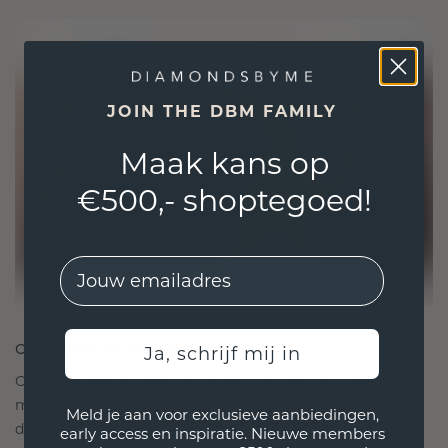
JOIN THE DBM FAMILY
Maak kans op
€500,- shoptegoed!
EMail
ONTWORPEN VOOR VERBINDING
Ja, schrijf mij in
Onze ontwerpfilosofie is gericht op verbinding,
met elk stuk ontworpen om de tand des tijds te
Meld je aan voor exclusieve aanbiedingen,
doorstaan. Het wordt jouw symbool van liefde en
early access en inspiratie. Nieuwe members