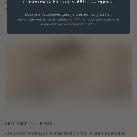
maken extra kans op €500 shoptegoed.
gekoesterde momenten, bedoeld om voor altijd te
worden gedragen en gekoesterd.
Door je in te schrijven, geef je toestemming tot het
ontvangen van e-mailmarketing.
Klik hie
r
voor de algemene
voorwaarden van deze activatie
VERPAKT IN LIEFDE
Elk DiamondsByMe sieraad komt in een speciale