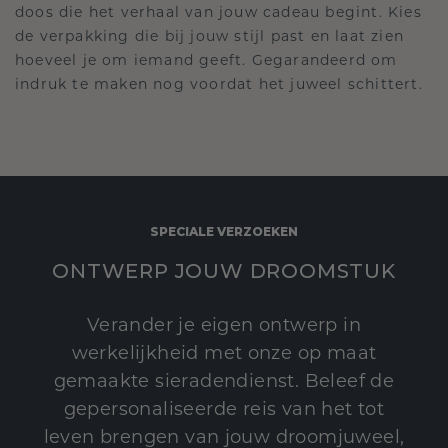
doos die het verhaal van jouw cadeau begint. Kies
de verpakking die bij jouw stijl past en laat zien
hoeveel je om iemand geeft. Gegarandeerd om
indruk te maken nog voordat het juweel schittert.
SPECIALE VERZOEKEN
ONTWERP JOUW DROOMSTUK
Verander je eigen ontwerp in
werkelijkheid met onze op maat
gemaakte sieradendienst. Beleef de
gepersonaliseerde reis van het tot
leven brengen van jouw droomjuweel,