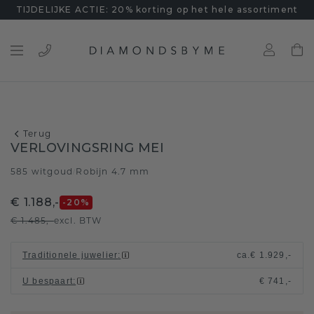
TIJDELIJKE ACTIE: 20% korting op het hele assortiment
Terug
VERLOVINGSRING MEI
585 witgoud
Robijn 4.7 mm
/
€ 1.188,-
-20
%
€ 1.485,-
excl. BTW
Traditionele juwelier
:
ca.
€ 1.929,-
U bespaart
:
€ 741,-