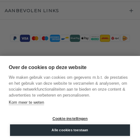
AANBEVOLEN LINKS
Trustpilot
Over de cookies op deze website
We maken gebruik van cookies om gegevens m.b.t. de prestaties
en het gebruik van deze website te verzamelen & analyseren, om
sociale netwerkfunctionaliteiten aan te bieden en onze content &
advertenties te verbeteren en personaliseren.
Kom meer te weten
Cookie-instellingen
©
2026
.
DiamondsByMe
Alle cookies toestaan
Privacy
Algemene voorwaarden