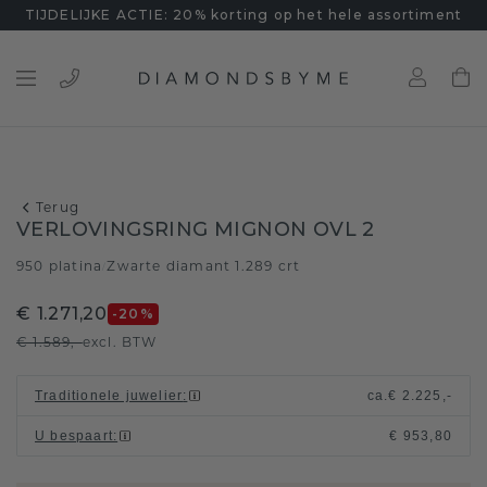
TIJDELIJKE ACTIE: 20% korting op het hele assortiment
Terug
VERLOVINGSRING MIGNON OVL 2
950 platina
Zwarte diamant 1.289 crt
/
€ 1.271,20
-20
%
€ 1.589,-
excl. BTW
Traditionele juwelier
:
ca.
€ 2.225,-
U bespaart
:
€ 953,80