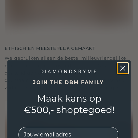
ETHISCH EN MEESTERLIJK GEMAAKT
We gebruiken alleen de beste, milieuvriendelijke
materialen en lab-grown diamanten. Onze
deskundige goudsmeden combineren
duurzaamheid met ongeëvenaard vakmanschap,
JOIN THE DBM FAMILY
zodat je sieraden zowel ethisch als prachtig zijn.
Maak kans op
€500,- shoptegoed!
EMail