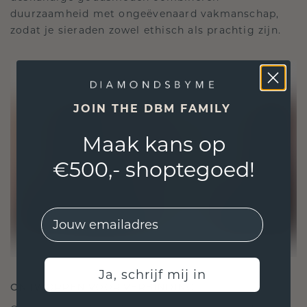
duurzaamheid met ongeëvenaard vakmanschap,
zodat je sieraden zowel ethisch als prachtig zijn.
JOIN THE DBM FAMILY
Maak kans op
€500,- shoptegoed!
EMail
Ja, schrijf mij in
ONTWORPEN VOOR VERBINDING