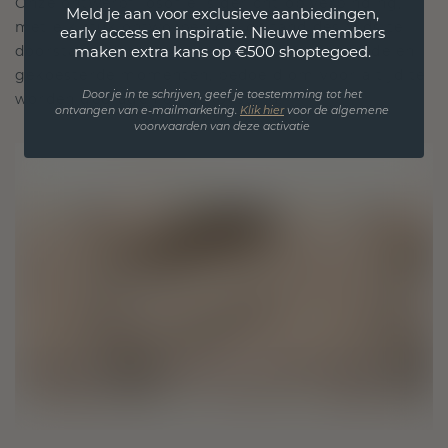
Onze ontwerpfilosofie is gericht op verbinding,
Meld je aan voor exclusieve aanbiedingen,
met elk stuk ontworpen om de tand des tijds te
early access en inspiratie. Nieuwe members
doorstaan. Het wordt jouw symbool van liefde en
maken extra kans op €500 shoptegoed.
gekoesterde momenten, bedoeld om voor altijd te
worden gedragen en gekoesterd.
Door je in te schrijven, geef je toestemming tot het
ontvangen van e-mailmarketing.
Klik hie
r
voor de algemene
voorwaarden van deze activatie