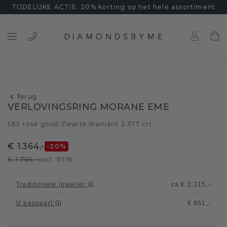
TIJDELIJKE ACTIE: 20% korting op het hele assortiment
Terug
VERLOVINGSRING MORANE EME
585 rosé goud
Zwarte diamant 2.377 crt
/
€ 1.364,-
-20
%
€ 1.705,-
excl. BTW
Traditionele juwelier
:
ca.
€ 2.315,-
U bespaart
:
€ 951,-