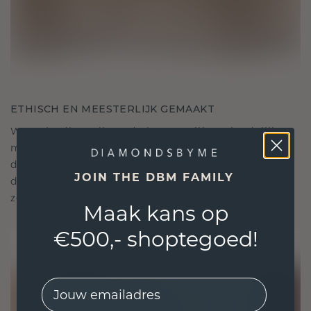
ETHISCH EN MEESTERLIJK GEMAAKT
We gebruiken alleen de beste, milieuvriendelijke
materialen en lab-grown diamanten. Onze
deskundige goudsmeden combineren
JOIN THE DBM FAMILY
duurzaamheid met ongeëvenaard vakmanschap,
zodat je sieraden zowel ethisch als prachtig zijn.
Maak kans op
€500,- shoptegoed!
EMail