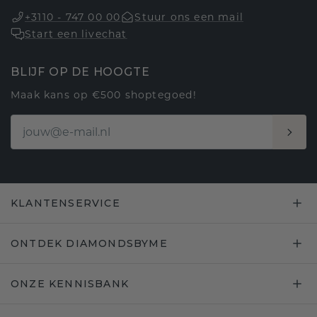
+3110 - 747 00 00
Stuur ons een mail
Start een livechat
BLIJF OP DE HOOGTE
Maak kans op €500 shoptegoed!
KLANTENSERVICE
ONTDEK DIAMONDSBYME
ONZE KENNISBANK