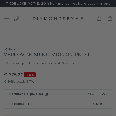
TIJDELIJKE ACTIE: 20% korting op het hele assortiment
Terug
VERLOVINGSRING MIGNON RND 1
585 rosé goud
Zwarte diamant 0.60 crt
/
€ 775,20
-20
%
€ 969,-
excl. BTW
Traditionele juwelier
:
ca.
€ 1.355,-
U bespaart
:
€ 579,80