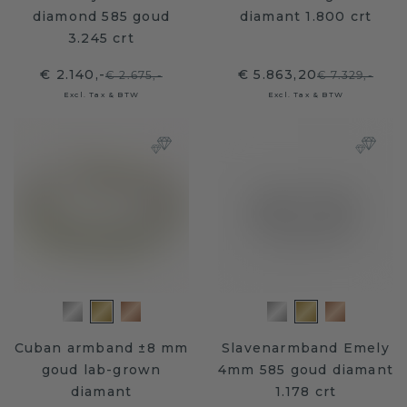
diamond 585 goud
diamant 1.800 crt
3.245 crt
€ 2.140,-
€ 5.863,20
€ 2.675,-
€ 7.329,-
Excl. Tax & BTW
Excl. Tax & BTW
Cuban armband ±8 mm
Slavenarmband Emely
goud lab-grown
4mm 585 goud diamant
diamant
1.178 crt