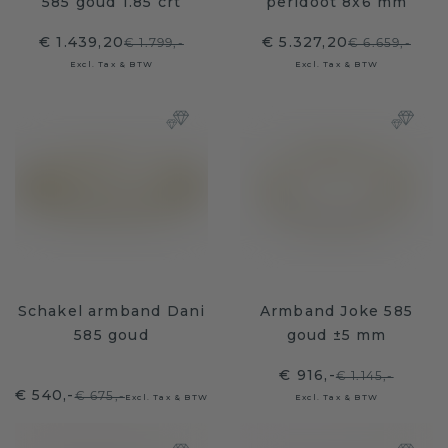
585 goud 1.85 crt
peridoot 8x6 mm
€ 1.439,20
€ 5.327,20
€ 1.799,-
€ 6.659,-
Excl. Tax & BTW
Excl. Tax & BTW
Schakel armband Dani
Armband Joke 585
585 goud
goud ±5 mm
€ 916,-
€ 1.145,-
€ 540,-
€ 675,-
Excl. Tax & BTW
Excl. Tax & BTW