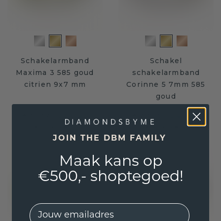
Schakelarmband
Schakel
Maxima 3 585 goud
schakelarmband
citrien 9x7 mm
Corinne 5 7mm 585
goud
€ 6.164,-
€ 4.620,-
€ 7.705,-
€ 5.775,-
Excl. Tax & BTW
Excl. Tax & BTW
JOIN THE DBM FAMILY
Maak kans op
€500,- shoptegoed!
EMail