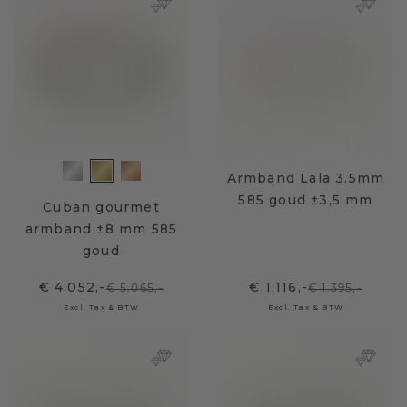
Armband Lala 3.5mm
585 goud ±3,5 mm
Cuban gourmet
armband ±8 mm 585
goud
€ 4.052,-
€ 1.116,-
€ 5.065,-
€ 1.395,-
Excl. Tax & BTW
Excl. Tax & BTW