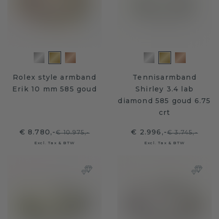
Rolex style armband
Tennisarmband
Erik 10 mm 585 goud
Shirley 3.4 lab
diamond 585 goud 6.75
crt
€ 8.780,-
€ 2.996,-
€ 10.975,-
€ 3.745,-
Excl. Tax & BTW
Excl. Tax & BTW