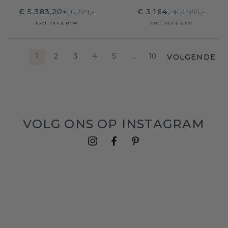
€ 5.383,20
€ 3.164,-
€ 6.729,-
€ 3.955,-
Excl. Tax & BTW
Excl. Tax & BTW
VOLGENDE
1
2
3
4
5
…
10
VOLG ONS OP INSTAGRAM