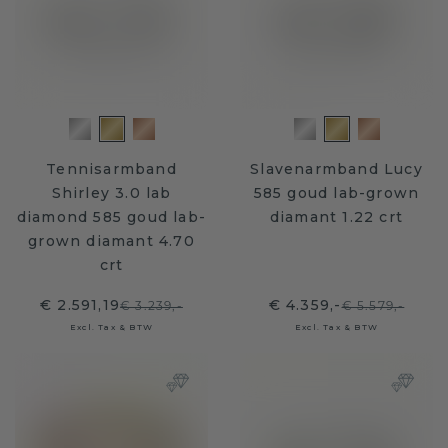
Tennisarmband
Slavenarmband Lucy
Shirley 3.0 lab
585 goud lab-grown
diamond 585 goud lab-
diamant 1.22 crt
grown diamant 4.70
crt
€ 2.591,19
€ 4.359,-
€ 3.239,-
€ 5.579,-
Excl. Tax & BTW
Excl. Tax & BTW