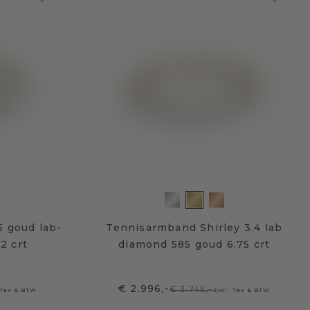
 goud lab-
Tennisarmband Shirley 3.4 lab
2 crt
diamond 585 goud 6.75 crt
€ 2.996,-
€ 3.745,-
 Tax & BTW
Excl. Tax & BTW