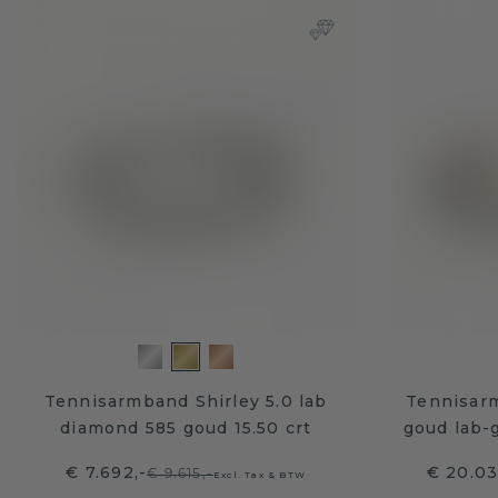
Tennisarmband Shirley 5.0 lab
Tennisar
diamond 585 goud 15.50 crt
goud lab-
€ 7.692,-
€ 20.03
€ 9.615,-
Excl. Tax & BTW