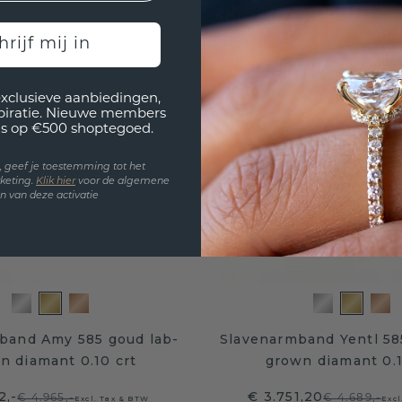
hrijf mij in
exclusieve aanbiedingen,
spiratie. Nieuwe members
s op €500 shoptegoed.
en, geef je toestemming tot het
keting.
Klik hie
r
voor de algemene
 van deze activatie
band Amy 585 goud lab-
Slavenarmband Yentl 58
n diamant 0.10 crt
grown diamant 0.1
2,-
€ 3.751,20
€ 4.965,-
€ 4.689,-
Excl. Tax & BTW
Excl