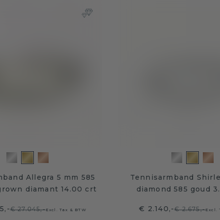
mband Allegra 5 mm 585
Tennisarmband Shirle
grown diamant 14.00 crt
diamond 585 goud 3.
5,-
€ 2.140,-
€ 27.045,-
€ 2.675,-
Excl. Tax & BTW
Excl.