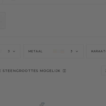
3
METAAL
3
KARAAT
E STEENGROOTTES MOGELIJK