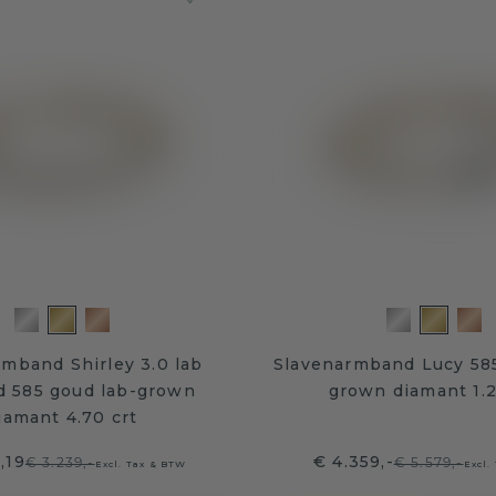
mband Shirley 3.0 lab
Slavenarmband Lucy 585
 585 goud lab-grown
grown diamant 1.2
iamant 4.70 crt
,19
€ 4.359,-
€ 3.239,-
€ 5.579,-
Excl. Tax & BTW
Excl.