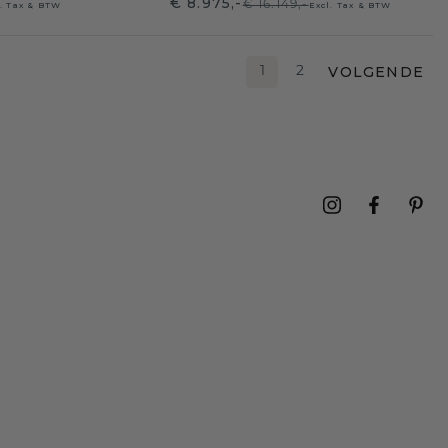
€ 8.975,-
€ 16.149,-
l. Tax & BTW
Excl. Tax & BTW
VOLGENDE
1
2