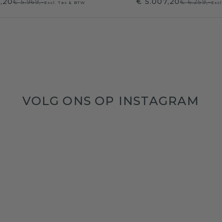
5,20
€ 5.007,20
€ 5.969,-
€ 6.259,-
Excl. Tax & BTW
Exc
VOLG ONS OP INSTAGRAM