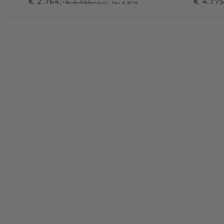
€ 2.764,-
€ 4.77
€ 3.455,-
Excl. Tax & BTW