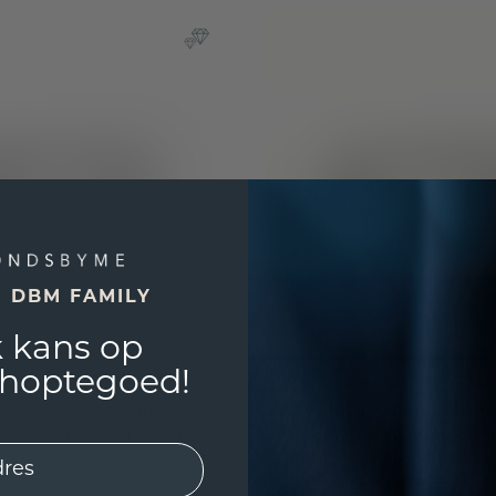
E DBM FAMILY
 kans op
shoptegoed!
rmband Emely 4mm 585
Tennisarmband Shirle
grown diamant 1.178 crt
diamond 585 goud 9
4,-
€ 4.164,-
€ 2.955,-
€ 5.205,-
Excl. Tax & BTW
Excl.