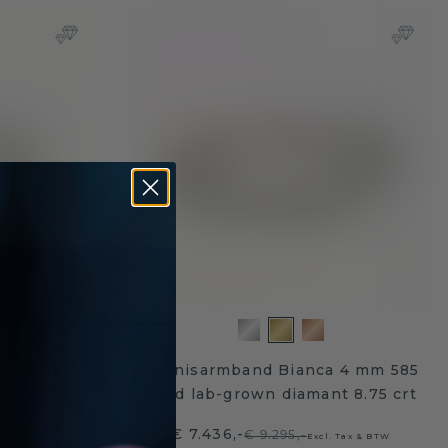
y 4.0 lab
Tennisarmband Bianca 4 mm 585
.50 crt
goud lab-grown diamant 8.75 crt
€ 7.436,-
€ 9.295,-
 Tax & BTW
Excl. Tax & BTW