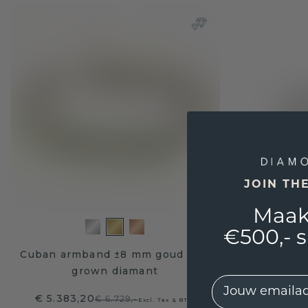
JOIN TH
Maak
€500,- 
Cuban armband ±8 mm goud lab-
Slavena
grown diamant
goud lab-
EMail
€ 5.383,20
€ 2.36
€ 6.729,-
Excl. Tax & BTW