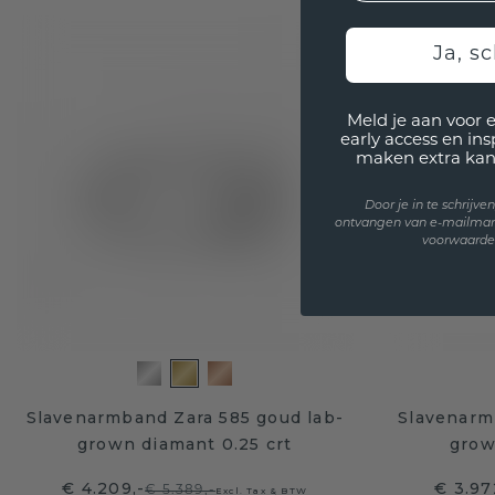
Ja, sc
Meld je aan voor 
early access en in
maken extra kan
Door je in te schrijv
ontvangen van e-mailmar
voorwaarden
Slavenarmband Zara 585 goud lab-
Slavenarm
grown diamant 0.25 crt
grow
€ 4.209,-
€ 3.97
€ 5.389,-
Excl. Tax & BTW