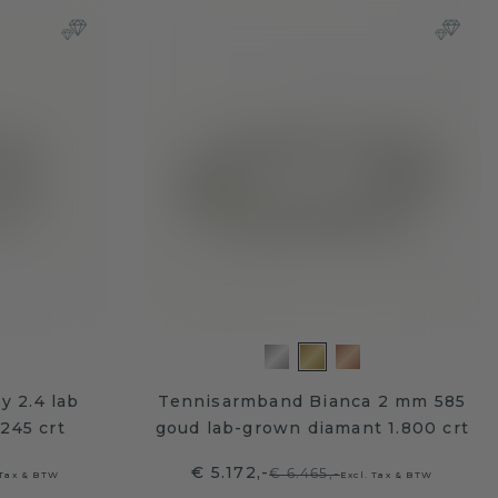
y 2.4 lab
Tennisarmband Bianca 2 mm 585
245 crt
goud lab-grown diamant 1.800 crt
€ 5.172,-
€ 6.465,-
 Tax & BTW
Excl. Tax & BTW