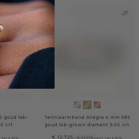
5 goud lab-
Tennisarmband Allegra 4 mm 585
0 crt
goud lab-grown diamant 9.50 crt
€ 12.725,-
€ 17.175,-
. Tax & BTW
Excl. Tax & BTW