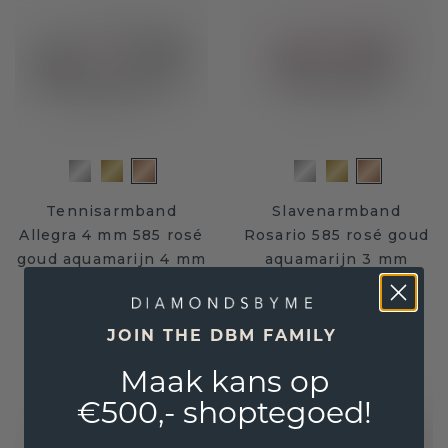
Tennisarmband
Slavenarmband
Allegra 4 mm 585 rosé
Rosario 585 rosé goud
goud aquamarijn 4 mm
aquamarijn 3 mm
€ 8.924,-
€ 2.516,-
€ 11.155,-
€ 3.145,-
Excl. Tax & BTW
Excl. Tax & BTW
JOIN THE DBM FAMILY
Maak kans op
€500,- shoptegoed!