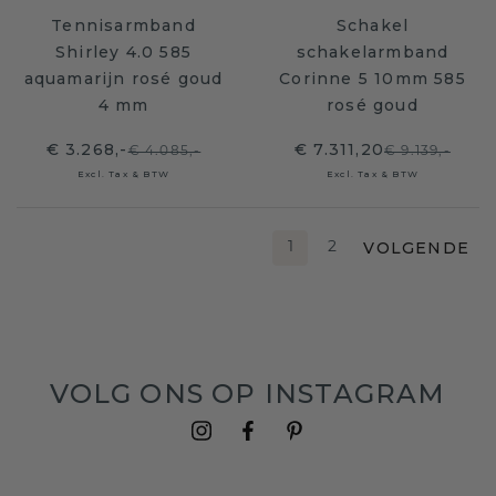
Tennisarmband
Schakel
Shirley 4.0 585
schakelarmband
aquamarijn rosé goud
Corinne 5 10mm 585
4 mm
rosé goud
€ 3.268,-
€ 7.311,20
€ 4.085,-
€ 9.139,-
Excl. Tax & BTW
Excl. Tax & BTW
VOLGENDE
1
2
VOLG ONS OP INSTAGRAM