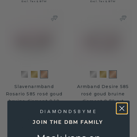
Excl. Tax & BTW
Excl. Tax & BTW
Slavenarmband
Armband Desire 585
Rosario 585 rosé goud
rosé goud bruine
bruine diamant 0.10
diamant 0.79 crt
crt
€ 2.572,-
€ 4.828,-
€ 3.215,-
€ 6.035,-
JOIN THE DBM FAMILY
Excl. Tax & BTW
Excl. Tax & BTW