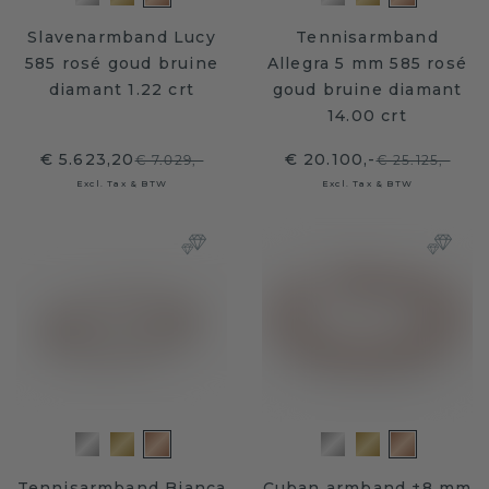
Slavenarmband Lucy
Tennisarmband
585 rosé goud bruine
Allegra 5 mm 585 rosé
diamant 1.22 crt
goud bruine diamant
14.00 crt
€ 5.623,20
€ 20.100,-
€ 7.029,-
€ 25.125,-
Excl. Tax & BTW
Excl. Tax & BTW
Tennisarmband Bianca
Cuban armband ±8 mm