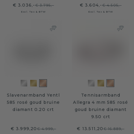
€ 3.036,-
€ 3.604,-
€ 3.795,-
€ 4.505,-
Excl. Tax & BTW
Excl. Tax & BTW
Slavenarmband Yentl
Tennisarmband
585 rosé goud bruine
Allegra 4 mm 585 rosé
diamant 0.20 crt
goud bruine diamant
9.50 crt
€ 3.999,20
€ 13.511,20
€ 4.999,-
€ 16.889,-