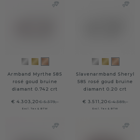
Armband Myrthe 585
Slavenarmband Sheryl
rosé goud bruine
585 rosé goud bruine
diamant 0.742 crt
diamant 0.20 crt
€ 4.303,20
€ 3.511,20
€ 5.379,-
€ 4.389,-
Excl. Tax & BTW
Excl. Tax & BTW