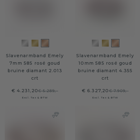
Slavenarmband Emely
Slavenarmband Emely
7mm 585 rosé goud
10mm 585 rosé goud
bruine diamant 2.013
bruine diamant 4.355
crt
crt
€ 4.231,20
€ 6.327,20
€ 5.289,-
€ 7.909,-
Excl. Tax & BTW
Excl. Tax & BTW