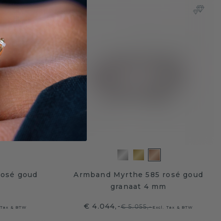
rosé goud
Armband Myrthe 585 rosé goud
m
granaat 4 mm
€ 4.044,-
€ 5.055,-
 Tax & BTW
Excl. Tax & BTW