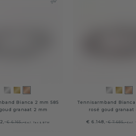
mband Bianca 2 mm 585
Tennisarmband Bianca
 goud granaat 2 mm
rosé goud granaat
2,-
€ 6.148,-
€ 6.165,-
€ 7.685,-
Excl. Tax & BTW
Excl.