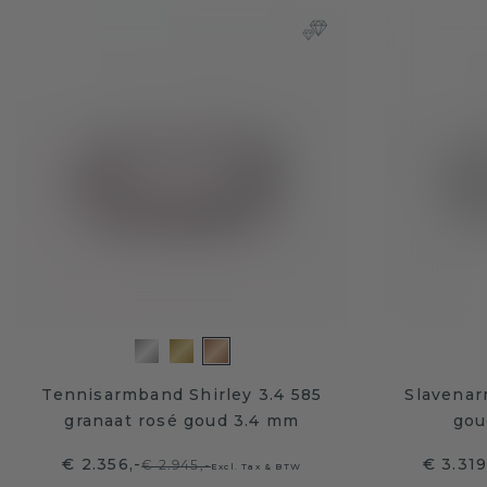
Tennisarmband Shirley 3.4 585
Slavenar
granaat rosé goud 3.4 mm
gou
€ 2.356,-
€ 3.31
€ 2.945,-
Excl. Tax & BTW