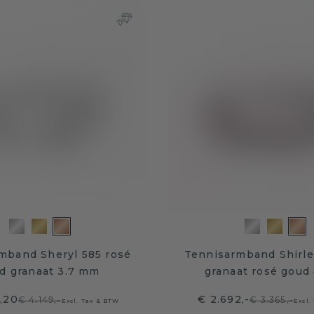
mband Sheryl 585 rosé
Tennisarmband Shirle
d granaat 3.7 mm
granaat rosé goud
9,20
€ 2.692,-
€ 4.149,-
€ 3.365,-
Excl. Tax & BTW
Excl.