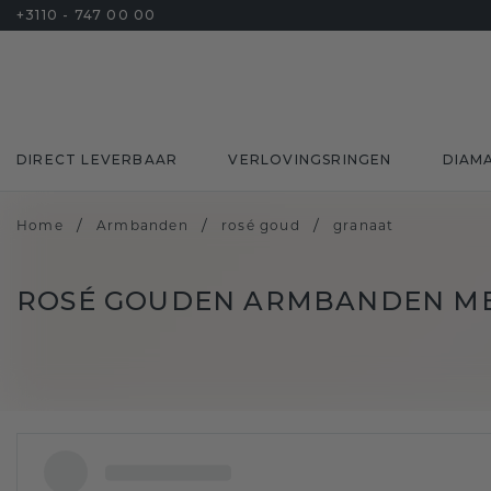
+3110 - 747 00 00
DIRECT LEVERBAAR
VERLOVINGSRINGEN
DIAM
/
/
/
Home
Armbanden
rosé goud
granaat
ROSÉ GOUDEN ARMBANDEN M