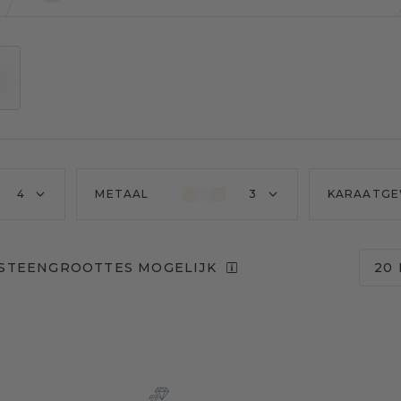
4
METAAL
3
KARAATGE
 STEENGROOTTES MOGELIJK
20