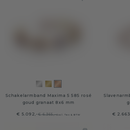
Schakelarmband Maxima 5 585 rosé
Slavenarm
goud granaat 8x6 mm
g
€ 5.092,-
€ 2.66
€ 6.365,-
Excl. Tax & BTW