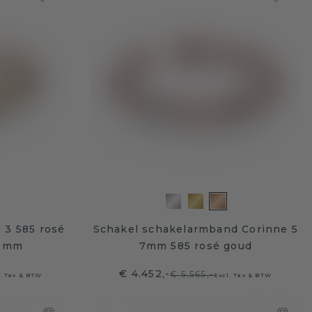
 3 585 rosé
Schakel schakelarmband Corinne 5
7 mm
7mm 585 rosé goud
€ 4.452,-
€ 5.565,-
. Tax & BTW
Excl. Tax & BTW