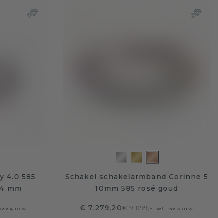
y 4.0 585
Schakel schakelarmband Corinne 5
 4 mm
10mm 585 rosé goud
€ 7.279,20
€ 9.099,-
 Tax & BTW
Excl. Tax & BTW