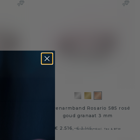
 4 mm 585
Slavenarmband Rosario 585 rosé
 4 mm
goud granaat 3 mm
€ 2.516,-
€ 3.145,-
. Tax & BTW
Excl. Tax & BTW