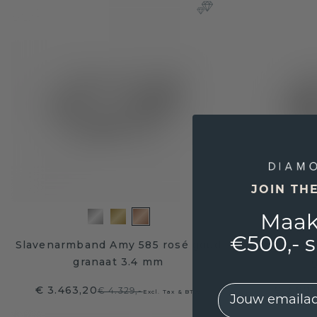
JOIN TH
Maak
€500,- 
Slavenarmband Amy 585 rosé goud
Slavenarmb
granaat 3.4 mm
EMail
€ 3.463,20
€ 3.807
€ 4.329,-
Excl. Tax & BTW