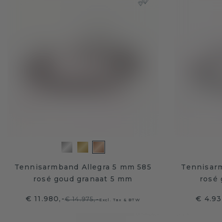
Tennisarmband Allegra 5 mm 585
Tennisar
rosé goud granaat 5 mm
rosé
€ 11.980,-
€ 4.93
€ 14.975,-
Excl. Tax & BTW