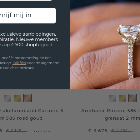
hrijf mij in
exclusieve aanbiedingen,
spiratie. Nieuwe members
s op €500 shoptegoed.
en, geef je toestemming tot het
keting.
Klik hie
r
voor de algemene
 van deze activatie
chakelarmband Corinne 5
Armband Roxane 585 
m 585 rosé goud
granaat 2 m
6,-
€ 3.676,-
€ 6.145,-
€ 4.595,-
Excl. Tax & BTW
Excl.