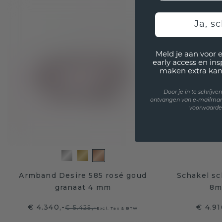
Ja, sc
Meld je aan voor 
early access en in
maken extra kan
Door je in te schrijv
ontvangen van e-mailmar
voorwaarden
Armband Desire 585 rosé goud
Schakel s
granaat 4 mm
8m
€ 4.340,-
€ 4.91
€ 5.425,-
Excl. Tax & BTW