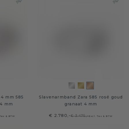
 4 mm 585
Slavenarmband Zara 585 rosé goud
 4 mm
granaat 4 mm
€ 2.780,-
€ 3.475,-
 Tax & BTW
Excl. Tax & BTW