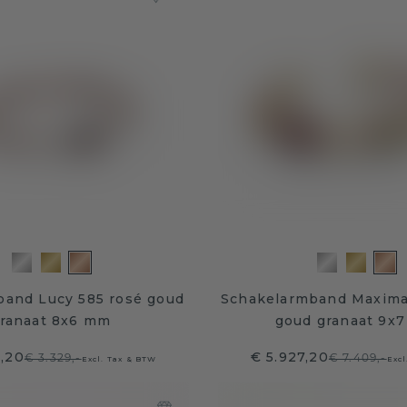
band Lucy 585 rosé goud
Schakelarmband Maxima
ranaat 8x6 mm
goud granaat 9x
3,20
€ 5.927,20
€ 3.329,-
€ 7.409,-
Excl. Tax & BTW
Excl