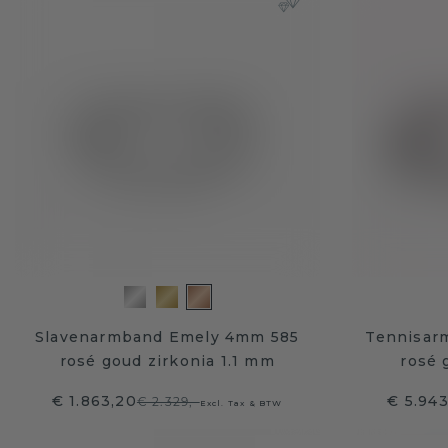
Slavenarmband Emely 4mm 585
Tennisar
rosé goud zirkonia 1.1 mm
rosé 
€ 1.863,20
€ 5.94
€ 2.329,-
Excl. Tax & BTW