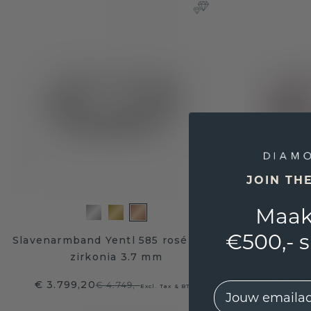
JOIN TH
Maak
€500,- 
Slavenarmband Yentl 585 rosé goud
Tennisar
zirkonia 3.7 mm
rosé 
€ 3.799,20
€ 8.42
€ 4.749,-
EMail
Excl. Tax & BTW