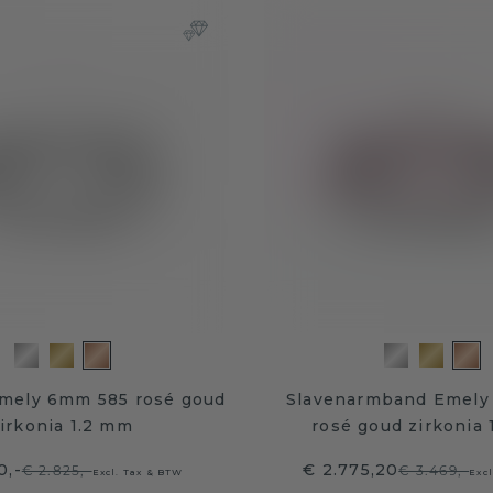
mely 6mm 585 rosé goud
Slavenarmband Emely
irkonia 1.2 mm
rosé goud zirkonia
0,-
€ 2.775,20
€ 2.825,-
€ 3.469,-
Excl. Tax & BTW
Exc