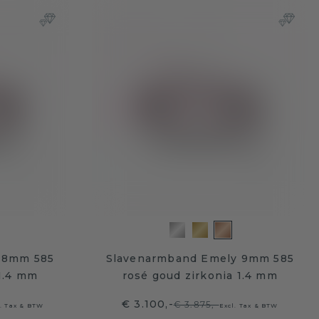
 8mm 585
Slavenarmband Emely 9mm 585
 1.4 mm
rosé goud zirkonia 1.4 mm
€ 3.100,-
€ 3.875,-
l. Tax & BTW
Excl. Tax & BTW