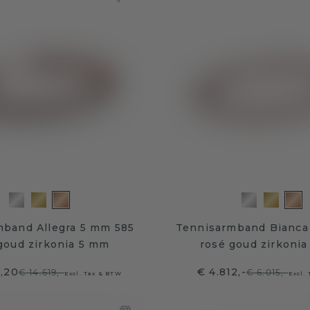
mband Allegra 5 mm 585
Tennisarmband Bianca
goud zirkonia 5 mm
rosé goud zirkoni
5,20
€ 4.812,-
€ 14.619,-
€ 6.015,-
Excl. Tax & BTW
Excl.