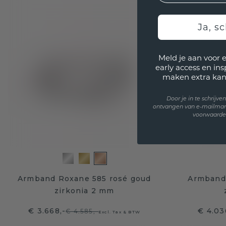
Ja, sc
Meld je aan voor 
early access en in
maken extra kan
Door je in te schrijv
ontvangen van e-mailmar
voorwaarden
Armband Roxane 585 rosé goud
Armband 
zirkonia 2 mm
€ 3.668,-
€ 4.03
€ 4.585,-
Excl. Tax & BTW