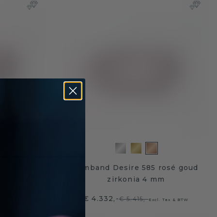
 585 rosé
Armband Desire 585 rosé goud
 mm
zirkonia 4 mm
€ 4.332,-
€ 5.415,-
 Tax & BTW
Excl. Tax & BTW