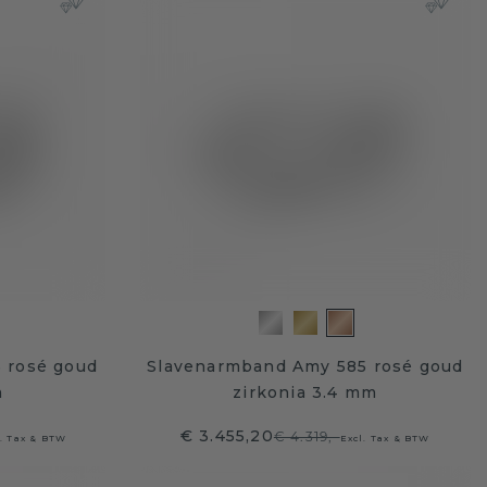
 rosé goud
Slavenarmband Amy 585 rosé goud
m
zirkonia 3.4 mm
€ 3.455,20
€ 4.319,-
l. Tax & BTW
Excl. Tax & BTW