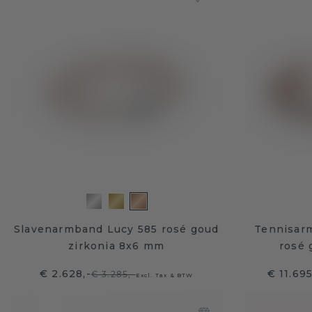
Slavenarmband Lucy 585 rosé goud
Tennisar
zirkonia 8x6 mm
rosé 
€ 2.628,-
€ 11.69
€ 3.285,-
Excl. Tax & BTW