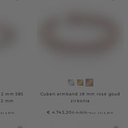
 2 mm 585
Cuban armband ±8 mm rosé goud
a 2 mm
zirkonia
€ 4.743,20
€ 5.929,-
 Tax & BTW
Excl. Tax & BTW