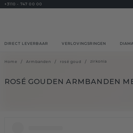
+3110 - 747 00 00
DIRECT LEVERBAAR
VERLOVINGSRINGEN
DIAM
/
/
/
zirkonia
Home
Armbanden
rosé goud
ROSÉ GOUDEN ARMBANDEN ME