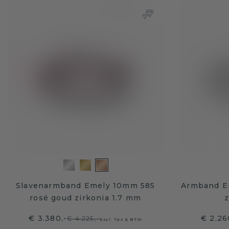
Slavenarmband Emely 10mm 585
Armband E
rosé goud zirkonia 1.7 mm
z
€ 3.380,-
€ 2.26
€ 4.225,-
Excl. Tax & BTW