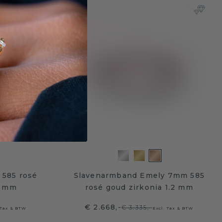
 585 rosé
Slavenarmband Emely 7mm 585
7 mm
rosé goud zirkonia 1.2 mm
€ 2.668,-
€ 3.335,-
 Tax & BTW
Excl. Tax & BTW