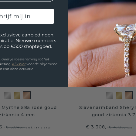
hrijf mij in
exclusieve aanbiedingen,
spiratie. Nieuwe members
s op €500 shoptegoed.
en, geef je toestemming tot het
keting.
Klik hie
r
voor de algemene
 van deze activatie
Myrthe 585 rosé goud
Slavenarmband Sheryl
zirkonia 4 mm
goud zirkonia 3.
6,-
€ 3.308,-
€ 5.045,-
€ 4.135,-
Excl. Tax & BTW
Excl.