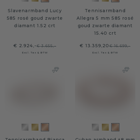
Slavenarmband Lucy
Tennisarmband
585 rosé goud zwarte
Allegra 5 mm 585 rosé
diamant 1.52 crt
goud zwarte diamant
15.40 crt
€ 2.924,-
€ 13.359,20
€ 3.655,-
€ 16.699,-
Excl. Tax & BTW
Excl. Tax & BTW
Tennisarmband Bianca
Cuban armband ±8 mm