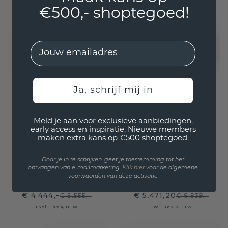
€500,- shoptegoed!
EMail
Ja, schrijf mij in
Meld je aan voor exclusieve aanbiedingen,
Armband Desire 585
Schakel
early access en inspiratie. Nieuwe members
rosé goud zwarte
schakelarmband
maken extra kans op €500 shoptegoed.
diamant 0.87 crt
Harmony 2 9.5 585
Door je in te schrijven, geef je toestemming tot het
rosé goud zwarte
ontvangen van e-mailmarketing.
Klik hie
r
voor de algemene
diamant
voorwaarden van deze activatie
€ 4.444,-
€ 5.471,20
€ 5.555,-
€ 6.839,-
Excl. Tax & BTW
Excl. Tax & BTW