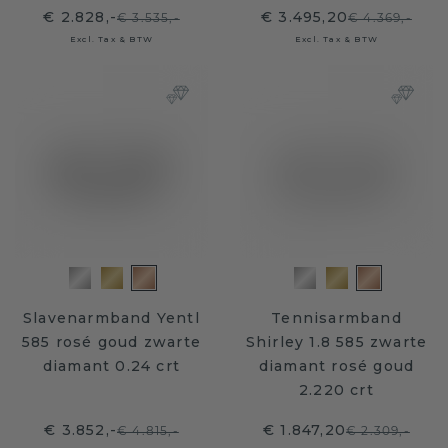
€ 2.828,-
€ 3.495,20
€ 3.535,-
€ 4.369,-
Excl. Tax & BTW
Excl. Tax & BTW
Slavenarmband Yentl
Tennisarmband
585 rosé goud zwarte
Shirley 1.8 585 zwarte
diamant 0.24 crt
diamant rosé goud
2.220 crt
€ 3.852,-
€ 1.847,20
€ 4.815,-
€ 2.309,-