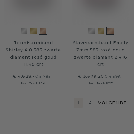
Tennisarmband
Slavenarmband Emely
Shirley 4.0 585 zwarte
7mm 585 rosé goud
diamant rosé goud
zwarte diamant 2.416
11.40 crt
crt
€ 4.628,-
€ 3.679,20
€ 5.785,-
€ 4.599,-
Excl. Tax & BTW
Excl. Tax & BTW
VOLGENDE
1
2