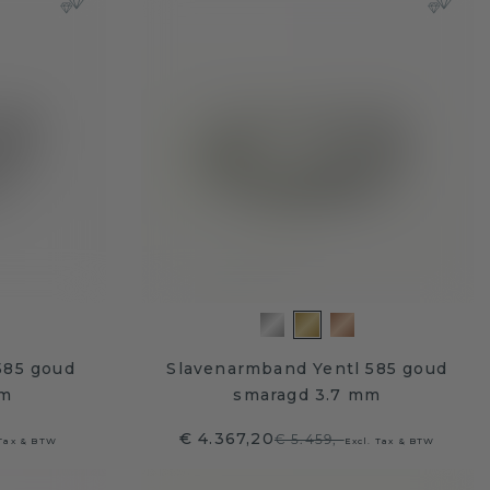
585 goud
Slavenarmband Yentl 585 goud
mm
smaragd 3.7 mm
€ 4.367,20
€ 5.459,-
 Tax & BTW
Excl. Tax & BTW