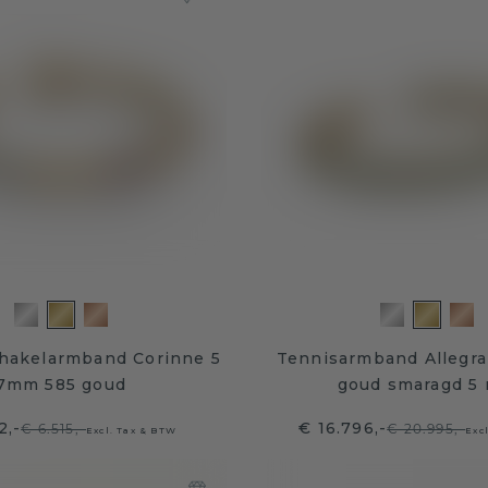
chakelarmband Corinne 5
Tennisarmband Allegra
7mm 585 goud
goud smaragd 5
2,-
€ 16.796,-
€ 6.515,-
€ 20.995,-
Excl. Tax & BTW
Exc