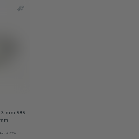
 3 mm 585
 mm
 Tax & BTW