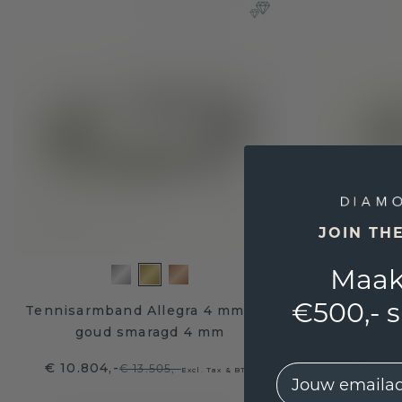
JOIN TH
Maak
€500,- 
Tennisarmband Allegra 4 mm 585
Slavenar
goud smaragd 4 mm
€ 10.804,-
€ 2.77
€ 13.505,-
EMail
Excl. Tax & BTW