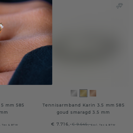
 5 mm 585
Tennisarmband Karin 3.5 mm 585
 mm
goud smaragd 3.5 mm
€ 7.716,-
€ 9.645,-
. Tax & BTW
Excl. Tax & BTW