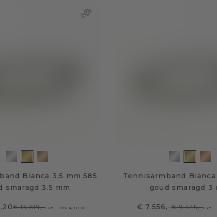
band Bianca 3.5 mm 585
Tennisarmband Bianca
d smaragd 3.5 mm
goud smaragd 3
5,20
€ 7.556,-
€ 13.819,-
€ 9.445,-
Excl. Tax & BTW
Excl.