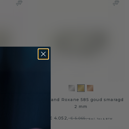
ud smaragd
Armband Roxane 585 goud smaragd
2 mm
€ 4.052,-
€ 5.065,-
 Tax & BTW
Excl. Tax & BTW