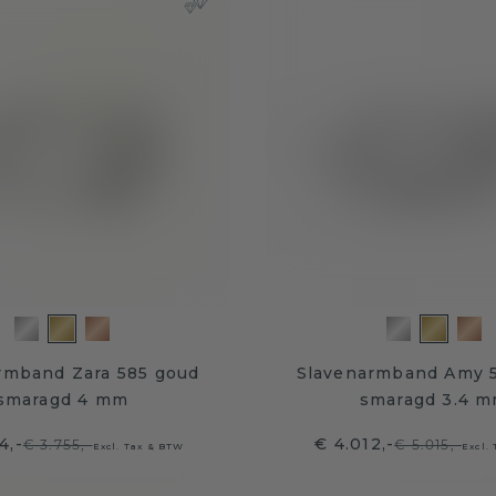
rmband Zara 585 goud
Slavenarmband Amy 
smaragd 4 mm
smaragd 3.4 
4,-
€ 4.012,-
€ 3.755,-
€ 5.015,-
Excl. Tax & BTW
Excl.