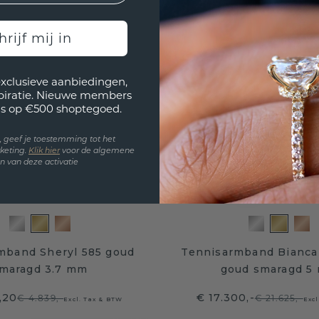
hrijf mij in
exclusieve aanbiedingen,
spiratie. Nieuwe members
s op €500 shoptegoed.
en, geef je toestemming tot het
keting.
Klik hie
r
voor de algemene
 van deze activatie
mband Sheryl 585 goud
Tennisarmband Bianca
maragd 3.7 mm
goud smaragd 5
,20
€ 17.300,-
€ 4.839,-
€ 21.625,-
Excl. Tax & BTW
Excl