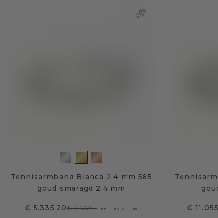
Tennisarmband Bianca 2.4 mm 585
Tennisarm
goud smaragd 2.4 mm
gou
€ 5.335,20
€ 11.05
€ 6.669,-
Excl. Tax & BTW