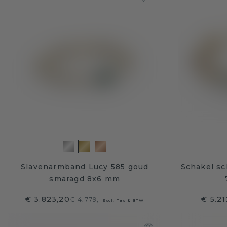
Slavenarmband Lucy 585 goud
Schakel s
smaragd 8x6 mm
€ 3.823,20
€ 5.21
€ 4.779,-
Excl. Tax & BTW