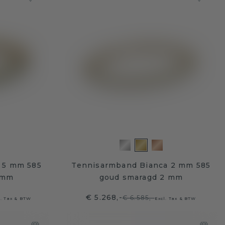
 5 mm 585
Tennisarmband Bianca 2 mm 585
 mm
goud smaragd 2 mm
€ 5.268,-
€ 6.585,-
l. Tax & BTW
Excl. Tax & BTW