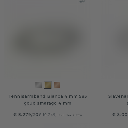
Tennisarmband Bianca 4 mm 585
Slavena
goud smaragd 4 mm
€ 8.279,20
€ 3.00
€ 10.349,-
Excl. Tax & BTW